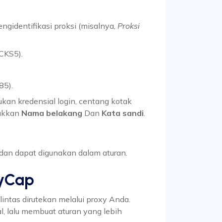
ngidentifikasi proksi (misalnya,
Proksi
OCKS5).
85).
kan kredensial login, centang kotak
ukkan
Nama belakang
Dan
Kata sandi
.
dan dapat digunakan dalam aturan.
xyCap
intas dirutekan melalui proxy Anda.
, lalu membuat aturan yang lebih