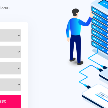
lizzare
$80