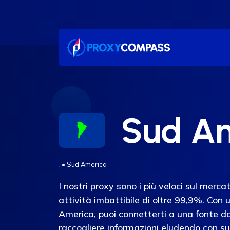
Salta
al
contenuto
Sud Am
.
•
Sud America
I nostri proxy sono i più veloci sul merc
attività imbattibile di oltre 99,9%. Con u
America, puoi connetterti a una fonte da
raccogliere informazioni eludendo con s