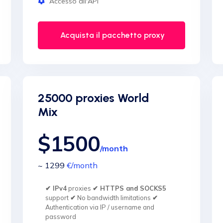
Accesso all'API
Acquista il pacchetto proxy
25000 proxies World
Mix
$1500
/month
~ 1299
€
/month
✔ IPv4
proxies
✔ HTTPS and SOCKS5
support
✔
No bandwidth limitations
✔
Authentication via IP / username and
password