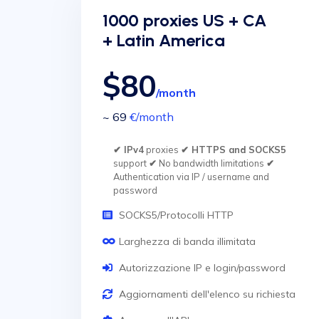
1000 proxies US + CA
+ Latin America
$80
/month
~ 69
€
/month
✔ IPv4
proxies
✔ HTTPS and SOCKS5
support
✔
No bandwidth limitations
✔
Authentication via IP / username and
password
SOCKS5/Protocolli HTTP
Larghezza di banda illimitata
Autorizzazione IP e login/password
Aggiornamenti dell'elenco su richiesta