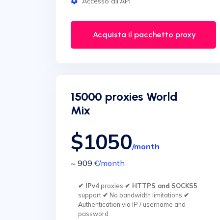
Accesso all'API
Acquista il pacchetto proxy
15000 proxies World
Mix
$1050
/month
~ 909
€
/month
✔ IPv4
proxies
✔ HTTPS and SOCKS5
support
✔
No bandwidth limitations
✔
Authentication via IP / username and
password