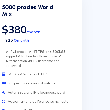
5000 proxies World
Mix
$380
/month
~ 329
€
/month
✔ IPv4
proxies
✔ HTTPS and SOCKS5
support
✔
No bandwidth limitations
✔
Authentication via IP / username and
password
SOCKS5/Protocolli HTTP
Larghezza di banda illimitata
Autorizzazione IP e login/password
Aggiornamenti dell'elenco su richiesta