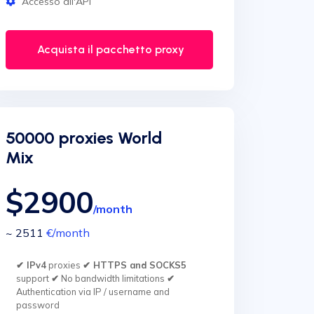
Accesso all'API
Acquista il pacchetto proxy
50000 proxies World
Mix
$2900
/month
~ 2511
€
/month
✔ IPv4
proxies
✔ HTTPS and SOCKS5
support
✔
No bandwidth limitations
✔
Authentication via IP / username and
password