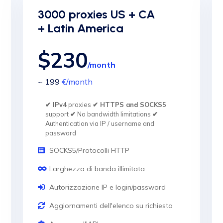
3000 proxies US + CA
+ Latin America
$230
/month
~ 199
€
/month
✔ IPv4
proxies
✔ HTTPS and SOCKS5
support
✔
No bandwidth limitations
✔
Authentication via IP / username and
password
SOCKS5/Protocolli HTTP
Larghezza di banda illimitata
Autorizzazione IP e login/password
Aggiornamenti dell'elenco su richiesta