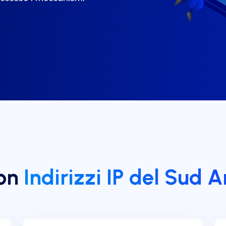
con
Indirizzi IP del Sud 