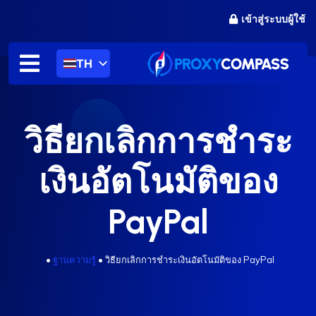
ข้าม
เข้าสู่ระบบผู้ใช้
ไป
ที่
เนื้อหา
TH
วิธียกเลิกการชำระ
เงินอัตโนมัติของ
PayPal
.
•
ฐานความรู้
•
วิธียกเลิกการชำระเงินอัตโนมัติของ PayPal