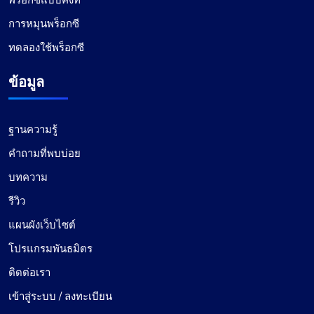
หนึ่งในบริการพร็อกซีที่ดีที่สุด
การหมุนพร็อกซี
ประสบการณ์ของฉันกับบริการของ ProxyCompass
นั้นยอดเยี่ยมมาก และเกินความคาดหมายทั้งหมดของ
ทดลองใช้พร็อกซี
ฉัน ความเร็วในการทำงานของพร็อกซีนั้นเป็นสิ่งที่น่า
ข้อมูล
สังเกต ช่วยให้การนำทางออนไลน์ราบรื่นและมี
ประสิทธิภาพ มีตัวเลือกพร็อกซีให้เลือกมากมาย
เหมาะสำหรับความต้องการที่หลากหลาย โดยเฉพาะ
ฐานความรู้
อย่างยิ่งมีความโดดเด่น นอกจากนี้ ราคายังมีการ
แข่งขันสูง โดยมอบความคุ้มค่าที่ยอดเยี่ยมสำหรับ
คำถามที่พบบ่อย
คุณภาพที่มีให้ ฝ่ายสนับสนุนลูกค้าสมควรได้รับการ
บทความ
กล่าวถึงเป็นพิเศษเช่นกัน – ตอบสนองอย่างสม่ำเสมอ
และช่วยเหลือได้อย่างมาก สำหรับใครก็ตามที่
รีวิว
ต้องการบริการพร็อกซีที่เหนือกว่า ProxyCompass
แผนผังเว็บไซต์
คือตัวเลือกอันดับต้นๆ อย่างแน่นอน
โปรแกรมพันธมิตร
ติดต่อเรา
เข้าสู่ระบบ / ลงทะเบียน