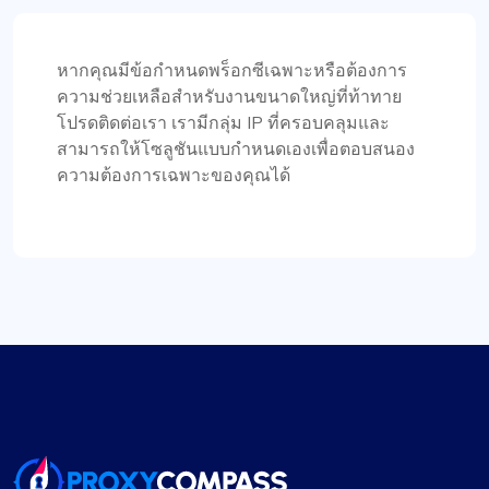
โอลิเวอร์ ลี
หากคุณมีข้อกำหนดพร็อกซีเฉพาะหรือต้องการ
ความช่วยเหลือสำหรับงานขนาดใหญ่ที่ท้าทาย
โปรดติดต่อเรา เรามีกลุ่ม IP ที่ครอบคลุมและ
สามารถให้โซลูชันแบบกำหนดเองเพื่อตอบสนอง
ความประทับใจเชิงบวก
ความต้องการเฉพาะของคุณได้
ความอเนกประสงค์ของแผนพร็อกซีของ
ProxyCompass นั้นไม่มีใครเทียบได้ ฉันสามารถสลับ
ระหว่างพรอกซีแบบคงที่และแบบหมุนเวียนได้อย่าง
ง่ายดายตามความต้องการของโปรเจ็กต์ของฉัน
ทำให้เป็นเครื่องมืออันล้ำค่าสำหรับงานขูดเว็บของฉัน
โนอาห์ บราวน์