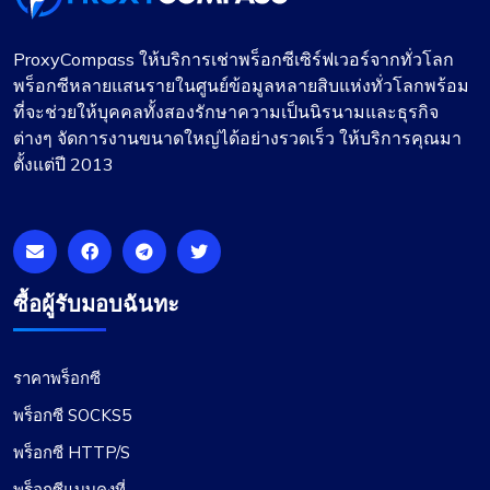
ProxyCompass ให้บริการเช่าพร็อกซีเซิร์ฟเวอร์จากทั่วโลก
ความคุ้มค่าในบริการพร็อกซี
พร็อกซีหลายแสนรายในศูนย์ข้อมูลหลายสิบแห่งทั่วโลกพร้อม
ที่จะช่วยให้บุคคลทั้งสองรักษาความเป็นนิรนามและธุรกิจ
นี่คือบริการพร็อกซีที่ดีที่สุดสำหรับราคาอย่างไม่ต้อง
ต่างๆ จัดการงานขนาดใหญ่ได้อย่างรวดเร็ว ให้บริการคุณมา
สงสัย ฉันหวังว่าบริษัทจะรักษามาตรฐานในปัจจุบัน
ตั้งแต่ปี 2013
เอาไว้ได้ ฉันมีแพ็คเกจพร็อกซีสองแพ็คเกจที่มี
proxycompass: ชุดหนึ่งสำหรับพร็อกซีแบบคงที่ และ
อีกชุดหนึ่งสำหรับการหมุนเวียนพรอกซี จนถึงตอนนี้
ฉันพอใจกับผลงานของพวกเขามาก
ซื้อผู้รับมอบฉันทะ
ราคาพร็อกซี
เจมส์ จอห์นสัน
พร็อกซี SOCKS5
พร็อกซี HTTP/S
พร็อกซีแบบคงที่