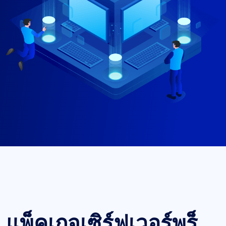
แพ็คเกจเซิร์ฟเวอร์พร็