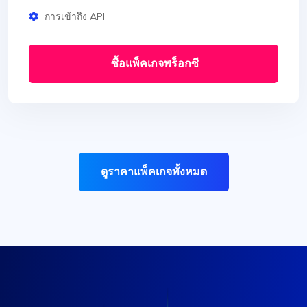
การเข้าถึง API
ซื้อแพ็คเกจพร็อกซี
ดูราคาแพ็คเกจทั้งหมด