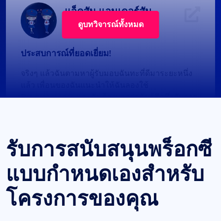
แจ็คสัน แอนเดอร์สัน
ดูบทวิจารณ์ทั้งหมด
ประสบการณ์ที่ยอดเยี่ยม!
จริงๆ แล้วฉันตามหาผู้รับมอบฉันทะที่ดีมาระยะหนึ่ง
แล้ว เพื่อนของฉันแนะนำให้ฉันลองใช้
Proxycompass และฉันต้องบอกว่าฉันรู้สึกทึ่งกับการ
บริการลูกค้าของพวกเขา พวกเขาสละเวลาเพื่อช่วย
ฉันเลือกแพ็คเกจพร็อกซีที่เหมาะสม พร็อกซีเหล่านี้มี
ความยอดเยี่ยม – เชื่อถือได้และคงที่ เหมาะสำหรับ
รับการสนับสนุนพร็อกซี
การใช้งานในระยะยาว ฉันใช้มันเป็นเวลาหนึ่งเดือน
และได้รับส่วนลดมากมายเมื่อฉันขยายเวลา ขอ
แบบกำหนดเองสำหรับ
แนะนำ Proxycompass.com อย่างแน่นอน และฉัน
วางแผนที่จะดำเนินการต่อไปในอนาคต
โครงการของคุณ