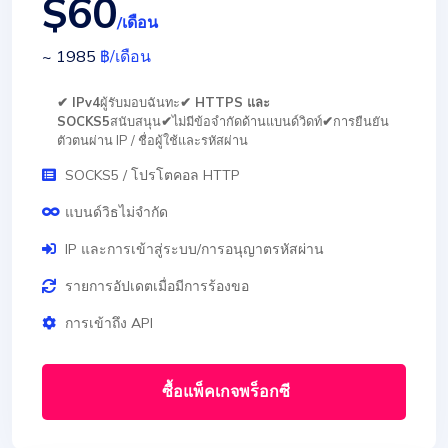
$60
/เดือน
~ 1985
฿
/เดือน
✔ IPv4
ผู้รับมอบฉันทะ
✔ HTTPS และ
SOCKS5
สนับสนุน
✔
ไม่มีข้อจำกัดด้านแบนด์วิดท์
✔
การยืนยัน
ตัวตนผ่าน IP / ชื่อผู้ใช้และรหัสผ่าน
SOCKS5 / โปรโตคอล HTTP
แบนด์วิธไม่จำกัด
IP และการเข้าสู่ระบบ/การอนุญาตรหัสผ่าน
รายการอัปเดตเมื่อมีการร้องขอ
การเข้าถึง API
ซื้อแพ็คเกจพร็อกซี