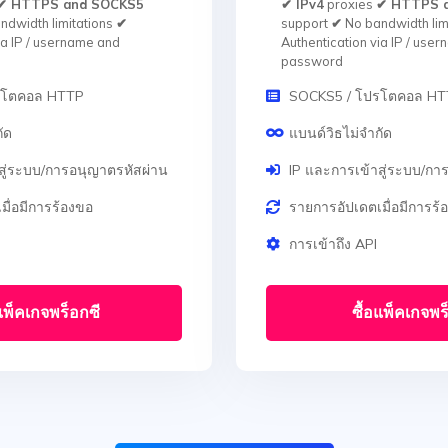
✔ HTTPS and SOCKS5
✔ IPv4
proxies
✔ HTTPS 
ndwidth limitations
✔
support
✔
No bandwidth lim
ia IP / username and
Authentication via IP / use
password
รโตคอล HTTP
SOCKS5 / โปรโตคอล H
ัด
แบนด์วิธไม่จำกัด
สู่ระบบ/การอนุญาตรหัสผ่าน
IP และการเข้าสู่ระบบ/กา
มื่อมีการร้องขอ
รายการอัปเดตเมื่อมีการร้
การเข้าถึง API
แพ็คเกจพร็อกซี
ซื้อแพ็คเกจพร