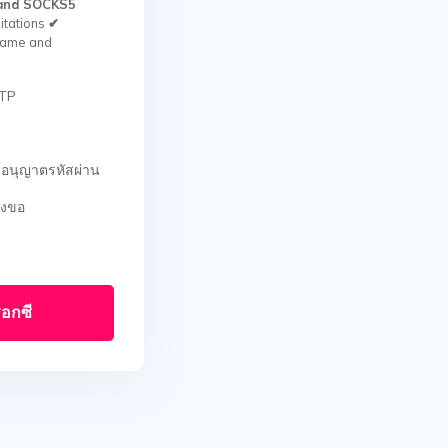
and SOCKS5
itations
✔
rname and
TTP
รอนุญาตรหัสผ่าน
องขอ
็อกซี