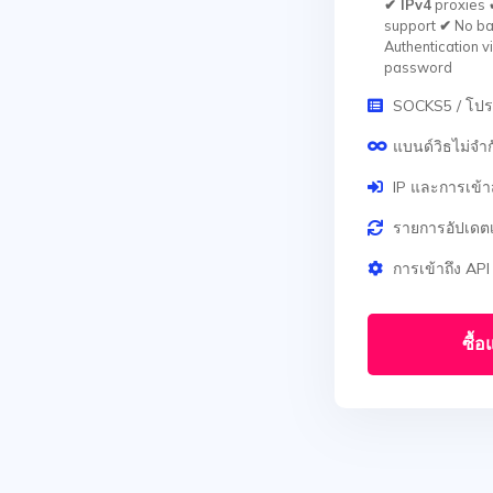
✔ IPv4
proxies
support
✔
No ba
Authentication v
password
SOCKS5 / โป
แบนด์วิธไม่จำก
IP และการเข้า
รายการอัปเดตเ
การเข้าถึง API
ซื้อ