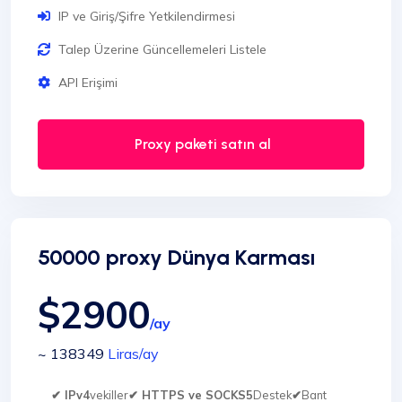
IP ve Giriş/Şifre Yetkilendirmesi
Talep Üzerine Güncellemeleri Listele
API Erişimi
Proxy paketi satın al
50000 proxy Dünya Karması
$2900
/ay
~ 138349
Liras
/ay
✔ IPv4
vekiller
✔ HTTPS ve SOCKS5
Destek
✔
Bant