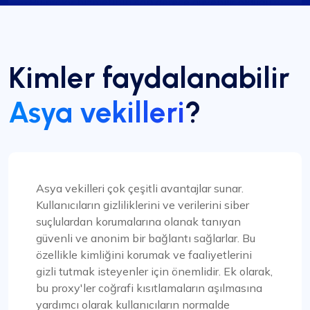
Bu proxy hizmetinin son derece güvenilir olduğu
kanıtlanmıştır. Proxy'lerin kurulum süreci hızlıdır
ve 24 saat müşteri desteği önemli bir avantaj
olmuştur. Sağlanan IP'ler güvenilirdir ve hız veya
Kimler faydalanabilir
kısıtlamalarla ilgili herhangi bir sorun yoktur. Ek
olarak, mevcut ülke ve alt ağların çeşitliliği
Asya vekilleri
oldukça etkileyicidir. Proxy hizmetlerine ihtiyaç
?
duyan herkes için kesinlikle değerli bir seçenektir.
Asya vekilleri çok çeşitli avantajlar sunar.
Kullanıcıların gizliliklerini ve verilerini siber
Quentin Roche
suçlulardan korumalarına olanak tanıyan
güvenli ve anonim bir bağlantı sağlarlar. Bu
özellikle kimliğini korumak ve faaliyetlerini
Çok Memnunum
gizli tutmak isteyenler için önemlidir. Ek olarak,
bu proxy'ler coğrafi kısıtlamaların aşılmasına
Proxy Compass'ın dinamik proxy'leri (onlara
yardımcı olarak kullanıcıların normalde