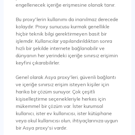
"istek başına proxy" diyorlar) veri kazıma
engellenecek içeriğe erişmesine olanak tanır.
projelerimde oyunun kurallarını değiştiren bir rol
oynadı. Fiyatlandırmaları rekabetçi ve sunulan
Bu proxy'lerin kullanımı da inanılmaz derecede
hizmetlerle ilgili şeffaflığı takdir ediyorum.
kolaydır. Proxy sunucusu kurmak genellikle
hiçbir teknik bilgi gerektirmeyen basit bir
işlemdir. Kullanıcılar yapılandırıldıktan sonra
hızlı bir şekilde internete bağlanabilir ve
dünyanın her yerindeki içeriğe sınırsız erişimin
keyfini çıkarabilirler.
Rosie Mitchell
Genel olarak Asya proxy'leri, güvenli bağlantı
ve içeriğe sınırsız erişim isteyen kişiler için
harika bir çözüm sunuyor. Çok çeşitli
İyi ve ucuz dönen proxy'ler
kişiselleştirme seçenekleriyle herkes için
Proxy Compass, SEO araçları için mükemmel olan
mükemmel bir çözüm var. İster kurumsal
geniş bir proxy yelpazesi sunar. Özellikle
kullanıcı, ister ev kullanıcısı, ister kütüphane
dönenler. Müşteri hizmetleri birinci sınıftır ve her
veya okul kullanıcısı olun, ihtiyaçlarınıza uygun
türlü sorunuza yardımcı olmaya her zaman
bir Asya proxy'si vardır.
hazırdır. Teşekkür ederim!