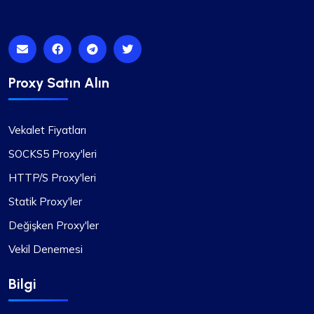
Ethan Reed
Proxy Satın Alın
Üst Düzey Proxy Sağlayıcı Deneyimi
Vekalet Fiyatları
Şüphesiz karşılaştığım en iyi proxy hizmeti.
SOCKS5 Proxy'leri
Olağanüstü hizmetleri rekabetçi fiyatlandırmayla
HTTP/S Proxy'leri
birleştiğinde onları diğerlerinden ayırıyor.
Proxy'ler stabildir ve destek ekibi anında yardım
Statik Proxy'ler
sağlamak için her zaman hazırdır. Belirli alt ağları
Değişken Proxy'ler
veya ülkeleri seçme veya hariç tutma
konusundaki esneklik ve diğer özellikler özellikle
Vekil Denemesi
dikkat çekicidir.
Bilgi