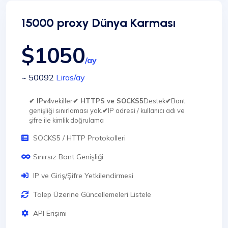
15000 proxy Dünya Karması
$1050
/ay
~ 50092
Liras
/ay
✔ IPv4
vekiller
✔ HTTPS ve SOCKS5
Destek
✔
Bant
genişliği sınırlaması yok.
✔
IP adresi / kullanıcı adı ve
şifre ile kimlik doğrulama
SOCKS5 / HTTP Protokolleri
Sınırsız Bant Genişliği
IP ve Giriş/Şifre Yetkilendirmesi
Talep Üzerine Güncellemeleri Listele
API Erişimi