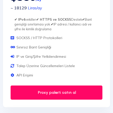
~ 18129
Liras
/ay
✔ IPv4
vekiller
✔ HTTPS ve SOCKS5
Destek
✔
Bant
genişliği sınırlaması yok.
✔
IP adresi / kullanıcı adı ve
şifre ile kimlik doğrulama
SOCKS5 / HTTP Protokolleri
Sınırsız Bant Genişliği
IP ve Giriş/Şifre Yetkilendirmesi
Talep Üzerine Güncellemeleri Listele
API Erişimi
Proxy paketi satın al