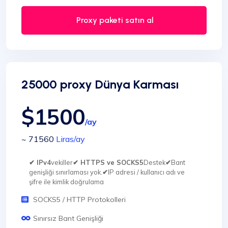
Proxy paketi satın al
25000 proxy Dünya Karması
$1500
/ay
~ 71560
Liras
/ay
✔ IPv4
vekiller
✔ HTTPS ve SOCKS5
Destek
✔
Bant
genişliği sınırlaması yok.
✔
IP adresi / kullanıcı adı ve
şifre ile kimlik doğrulama
SOCKS5 / HTTP Protokolleri
Sınırsız Bant Genişliği