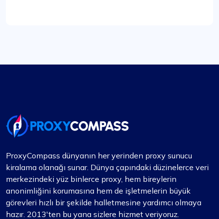
Mia Allen
Harika bir deneyim
Tüm proxy ihtiyaçlarım için iki yıldan fazla bir
süredir ProxyCompass'a güveniyorum (çünkü
fineproxy.de olarak anılıyorlardı). Sürekli
ProxyCompass dünyanın her yerinden proxy sunucu
iyileştirmeleri ve güncellemeleri, en yüksek
kiralama olanağı sunar. Dünya çapındaki düzinelerce veri
kalitede hizmet sunma konusundaki
merkezindeki yüz binlerce proxy, hem bireylerin
kararlılıklarını göstermektedir.
anonimliğini korumasına hem de işletmelerin büyük
görevleri hızlı bir şekilde halletmesine yardımcı olmaya
hazır. 2013'ten bu yana sizlere hizmet veriyoruz.