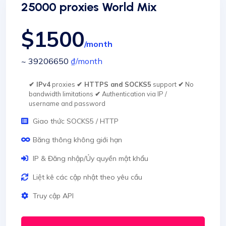
25000 proxies World Mix
$1500
/month
~ 39206650
₫
/month
✔ IPv4
proxies
✔ HTTPS and SOCKS5
support
✔
No
bandwidth limitations
✔
Authentication via IP /
username and password
Giao thức SOCKS5 / HTTP
Băng thông không giới hạn
IP & Đăng nhập/Ủy quyền mật khẩu
Liệt kê các cập nhật theo yêu cầu
Truy cập API