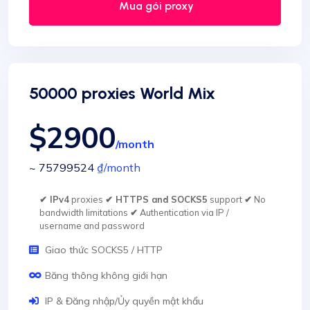
Mua gói proxy
50000 proxies World Mix
$2900
/month
~ 75799524
₫
/month
✔ IPv4
proxies
✔ HTTPS and SOCKS5
support
✔
No
bandwidth limitations
✔
Authentication via IP /
username and password
Giao thức SOCKS5 / HTTP
Băng thông không giới hạn
IP & Đăng nhập/Ủy quyền mật khẩu