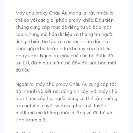
Matthew Toland
Máy chủ proxy Châu Âu mang lại rất nhiều lợi
thế so với các giải pháp proxy khác. Đầu tiên,
chúng cung cấp mức độ riêng tư và bảo mật
Tôi đã sử dụng proxycompass cho…
cao. Chúng mã hóa dữ liệu và thông tin người
Tôi đã sử dụng proxycompass được khoảng 7
dùng, khiến tin tặc và các tác nhân độc hại
đến 8 tháng. Nhìn chung, trải nghiệm của tôi với
khác gặp khó khăn hơn khi truy cập tài liệu
họ phần lớn là tích cực. Mặc dù có một số trường
nhạy cảm. Ngoài ra, máy chủ của họ được đặt
hợp một số proxy không hoạt động gây khó chịu,
tại EU, đảm bảo tuân thủ đầy đủ luật bảo mật
nhưng các vấn đề đã được giải quyết và đền bù
dữ liệu.
thỏa đáng, và những sự cố như vậy không xảy ra
thường xuyên.
Ngoài ra, máy chủ proxy Châu Âu cung cấp tốc
Trong thời gian này, tôi đã liên hệ với nhóm hỗ
độ nhanh và kết nối đáng tin cậy. Với máy chủ
trợ của họ và rất ấn tượng bởi tính chuyên
mạnh mẽ của họ, người dùng có thể tận hưởng
nghiệp của họ. Tôi muốn dành sự ghi nhận đặc
trải nghiệm duyệt web và phát trực tuyến
biệt cho Alex vì phản ứng nhanh chóng và khả
mượt mà mà không phải lo lắng về độ trễ và
năng nhanh chóng tìm ra giải pháp cho mọi vấn
tình trạng giật.
đề.