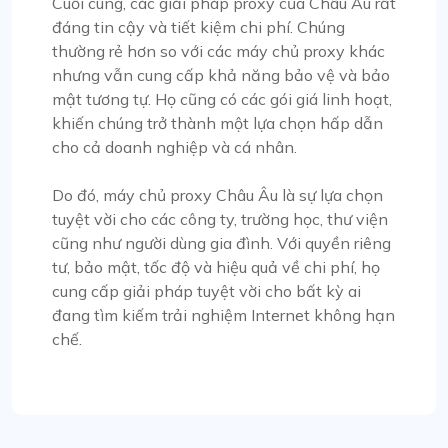
Nhìn chung, trải nghiệm của tôi với
Cuối cùng, các giải pháp proxy của Châu Âu rất
Proxycompass rất thuận lợi. Họ là nhà cung cấp
đáng tin cậy và tiết kiệm chi phí. Chúng
đáng khen ngợi trên thị trường proxy và tôi rất
thường rẻ hơn so với các máy chủ proxy khác
vui được tiếp tục hợp tác với họ.
nhưng vẫn cung cấp khả năng bảo vệ và bảo
mật tương tự. Họ cũng có các gói giá linh hoạt,
khiến chúng trở thành một lựa chọn hấp dẫn
cho cả doanh nghiệp và cá nhân.
Michael Bickerstaff
Do đó, máy chủ proxy Châu Âu là sự lựa chọn
tuyệt vời cho các công ty, trường học, thư viện
cũng như người dùng gia đình. Với quyền riêng
tư, bảo mật, tốc độ và hiệu quả về chi phí, họ
Tuyệt vời như mọi khi
cung cấp giải pháp tuyệt vời cho bất kỳ ai
Tôi đã sử dụng proxycompass cho nghiên cứu
đang tìm kiếm trải nghiệm Internet không hạn
tiếp thị của mình và độ chính xác cũng như tốc
chế.
độ của proxy của họ đã cải thiện đáng kể quy
trình làm việc của tôi. Ngoài ra, xin gửi lời khen
ngợi đến nhóm hỗ trợ của họ vì đã luôn ở đó.