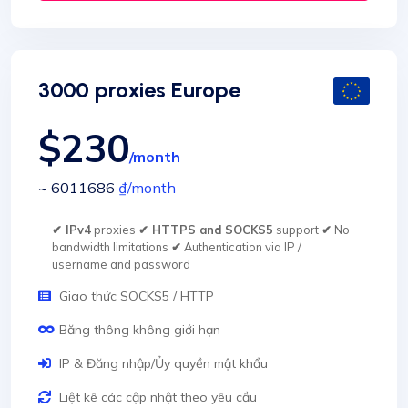
3000 proxies Europe
$230
/month
~ 6011686
₫
/month
✔ IPv4
proxies
✔ HTTPS and SOCKS5
support
✔
No
bandwidth limitations
✔
Authentication via IP /
username and password
Giao thức SOCKS5 / HTTP
Băng thông không giới hạn
IP & Đăng nhập/Ủy quyền mật khẩu
Liệt kê các cập nhật theo yêu cầu