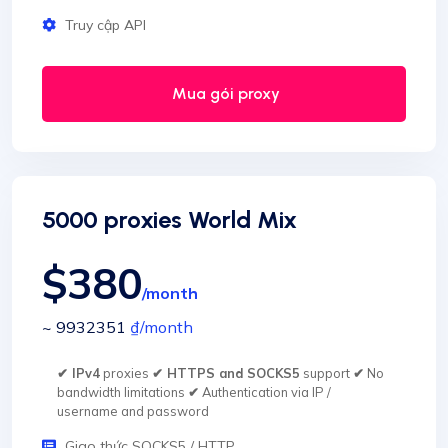
Truy cập API
Mua gói proxy
5000 proxies World Mix
$380
/month
~ 9932351
₫
/month
✔ IPv4
proxies
✔ HTTPS and SOCKS5
support
✔
No
bandwidth limitations
✔
Authentication via IP /
username and password
Giao thức SOCKS5 / HTTP