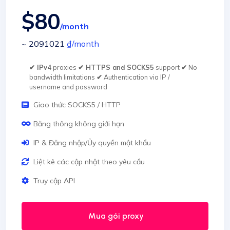
$80
/month
~ 2091021
₫
/month
✔ IPv4
proxies
✔ HTTPS and SOCKS5
support
✔
No
bandwidth limitations
✔
Authentication via IP /
username and password
Giao thức SOCKS5 / HTTP
Băng thông không giới hạn
IP & Đăng nhập/Ủy quyền mật khẩu
Liệt kê các cập nhật theo yêu cầu
Truy cập API
Mua gói proxy