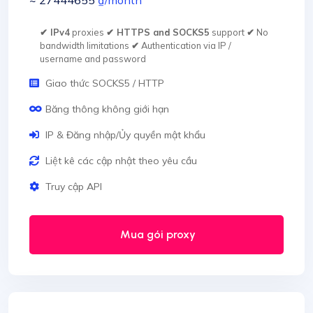
~ 27444655
₫
/month
✔ IPv4
proxies
✔ HTTPS and SOCKS5
support
✔
No
bandwidth limitations
✔
Authentication via IP /
username and password
Giao thức SOCKS5 / HTTP
Băng thông không giới hạn
IP & Đăng nhập/Ủy quyền mật khẩu
Liệt kê các cập nhật theo yêu cầu
Truy cập API
Mua gói proxy