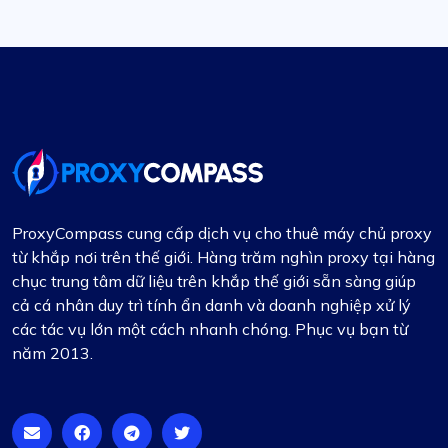
Alexandre Dupuis
Yêu sự hỗ trợ của họ.
Đã sử dụng ProxyCompass được hơn một năm và
ProxyCompass cung cấp dịch vụ cho thuê máy chủ proxy
thời gian hoạt động của họ thật phi thường.
từ khắp nơi trên thế giới. Hàng trăm nghìn proxy tại hàng
Nhận thấy gần đây họ đã mở rộng vị trí máy chủ,
chục trung tâm dữ liệu trên khắp thế giới sẵn sàng giúp
điều này rất phù hợp với nhu cầu của tôi. Hỗ trợ
cả cá nhân duy trì tính ẩn danh và doanh nghiệp xử lý
kỹ thuật của họ luôn đáp ứng nhanh chóng.
các tác vụ lớn một cách nhanh chóng. Phục vụ bạn từ
năm 2013.