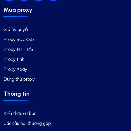
Isabella Mcclellan
Mua proxy
Giá ủy quyền
Không tệ
Proxy SOCKS5
Ban đầu còn nghi ngờ về việc chuyển sang
Proxy HTTP/S
ProxyCompass, tôi rất ngạc nhiên bởi dịch vụ
mượt mà và vô số tùy chọn có sẵn. Proxy của họ
Proxy tĩnh
đáng tin cậy và hiệu quả cho nhu cầu phát triển
Proxy Xoay
của tôi. Tôi chúc doanh nghiệp của bạn thành
công và phát triển!
Dùng thử proxy
Thông tin
Kiến thức cơ bản
Các câu hỏi thường gặp