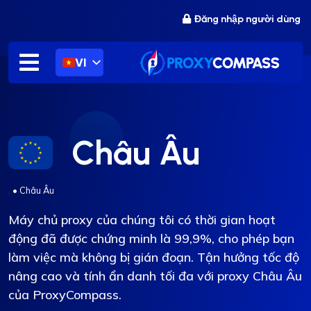
Chuyển
Đăng nhập người dùng
đến
nội
dung
VI
Châu Âu
.
•
Châu Âu
Máy chủ proxy của chúng tôi có thời gian hoạt
động đã được chứng minh là 99,9%, cho phép bạn
làm việc mà không bị gián đoạn. Tận hưởng tốc độ
nâng cao và tính ẩn danh tối đa với proxy Châu Âu
của ProxyCompass.