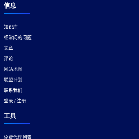
信息
詹姆斯·约翰逊
知识库
经常问的问题
最好的代理服务之一
文章
评论
我对 ProxyCompass 服务的体验非常棒，超出了我
的所有预期。他们的代理运行速度非常快，可以实
网站地图
现流畅高效的在线导航。代理选项种类繁多，适合
联盟计划
各种需求，尤其引人注目。此外，他们的定价极具
联系我们
竞争力，提供物超所值的优质服务。客户支持也值
得特别提及——始终响应迅速，非常有帮助。对于
登录 / 注册
任何需要优质代理服务的人来说，ProxyCompass
绝对是首选。
工具
免费代理列表