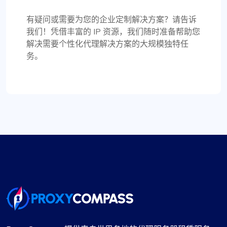
代理按预期工作。一切顺利
有疑问或需要为您的企业定制解决方案？请告诉
我们！凭借丰富的 IP 资源，我们随时准备帮助您
我以前使用 fineproxy.de，习惯了一定级别的服
解决需要个性化代理解决方案的大规模独特任
务。ProxyCompass 不仅达到了我的预期，而且凭
务。
借其增强的功能和强大的支持系统超出了我的预
期。
伊莎贝拉·麦克莱伦
不错
最初我对改用 ProxyCompass 持怀疑态度，但流畅
的服务和广泛的选择让我感到惊喜。他们的代理可