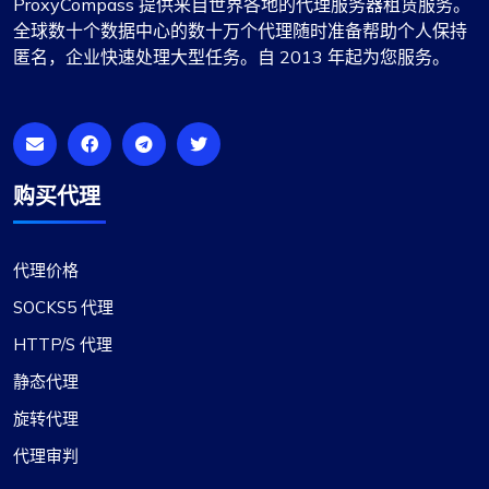
ProxyCompass 提供来自世界各地的代理服务器租赁服务。
靠且高效，可以满足我的开发需求。祝您的业务成
全球数十个数据中心的数十万个代理随时准备帮助个人保持
功和发展！
匿名，企业快速处理大型任务。自 2013 年起为您服务。
购买代理
格蕾丝·巴布科克
代理价格
最近从…切换到了 Proxy Compass
SOCKS5 代理
最近我从其他服务切换到 Proxy Compass，我真的
HTTP/S 代理
很满意。转换过程非常顺利，他们的客户服务，尤
静态代理
其是 Maria，自始至终都非常有帮助。强烈推荐，
因为他们的连接非常可靠。
旋转代理
代理审判