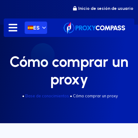
saltar
Inicio de sesión de usuario
al
contenido
ES
Cómo comprar un
proxy
.
•
Base de conocimientos
•
Cómo comprar un proxy