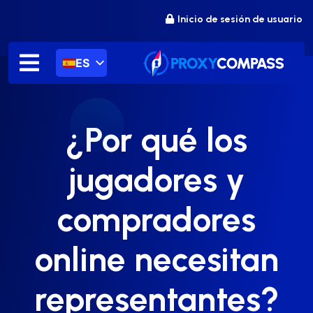
saltar
Inicio de sesión de usuario
al
contenido
ES
¿Por qué los
jugadores y
compradores
online necesitan
representantes?