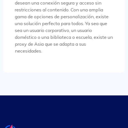
desean una conexión segura y acceso sin
restricciones al contenido. Con una amplia
gama de opciones de personalización, existe
Quentin Roche
una solución perfecta para todos. Ya sea que
sea un usuario corporativo, un usuario
doméstico o una biblioteca o escuela, existe un
Altamente satisfecho
proxy de Asia que se adapta a sus
necesidades.
Los proxies dinámicos de Proxy Compass (los
llaman “proxy por solicitud”) han cambiado las
reglas del juego para mis proyectos de extracción
de datos. Sus precios son competitivos y aprecio
la transparencia sobre los servicios ofrecidos.
mia allen