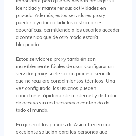
importante para quienes desean proteger su
identidad y mantener sus actividades en
privado. Además, estos servidores proxy
pueden ayudar a eludir las restricciones
geográficas, permitiendo a los usuarios acceder
a contenido que de otro modo estaría
Isabella Mc Clellan
bloqueado.
Estos servidores proxy también son
Nada mal
increíblemente fáciles de usar. Configurar un
servidor proxy suele ser un proceso sencillo
Inicialmente era escéptico acerca de cambiar a
que no requiere conocimientos técnicos. Una
ProxyCompass, pero me sorprendió gratamente
vez configurado, los usuarios pueden
el servicio fluido y las amplias opciones
conectarse rápidamente a Internet y disfrutar
disponibles. Sus servidores proxy son confiables
de acceso sin restricciones a contenido de
y eficientes para mis necesidades de desarrollo.
todo el mundo.
¡Le deseo éxito y crecimiento a su negocio!
En general, los proxies de Asia ofrecen una
excelente solución para las personas que