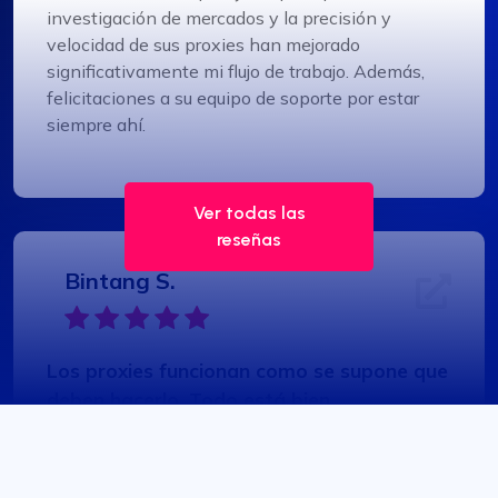
investigación de mercados y la precisión y
velocidad de sus proxies han mejorado
significativamente mi flujo de trabajo. Además,
felicitaciones a su equipo de soporte por estar
siempre ahí.
Ver todas las
reseñas
Bintang S.
Los proxies funcionan como se supone que
deben hacerlo. Todo está bien
Al venir de fineproxy.de, estaba acostumbrado a
un cierto nivel de servicio. ProxyCompass no sólo
lo cumplió sino que superó mis expectativas con