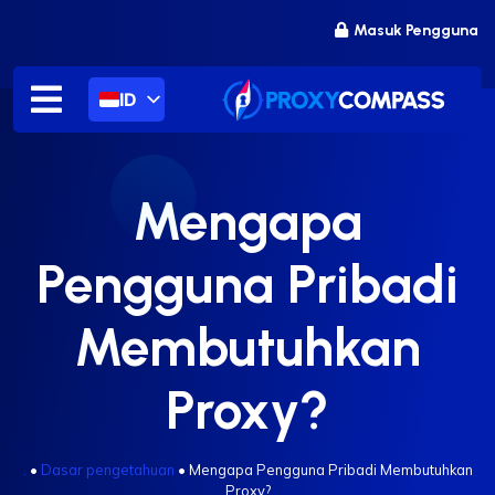
Lewati
Masuk Pengguna
ke
konten
ID
Mengapa
Pengguna Pribadi
Membutuhkan
Proxy?
.
•
Dasar pengetahuan
•
Mengapa Pengguna Pribadi Membutuhkan
Proxy?