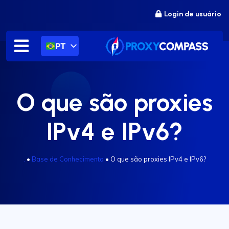
Ir
Login de usuário
para
o
conteúdo
PT
O que são proxies
IPv4 e IPv6?
.
•
Base de Conhecimento
•
O que são proxies IPv4 e IPv6?