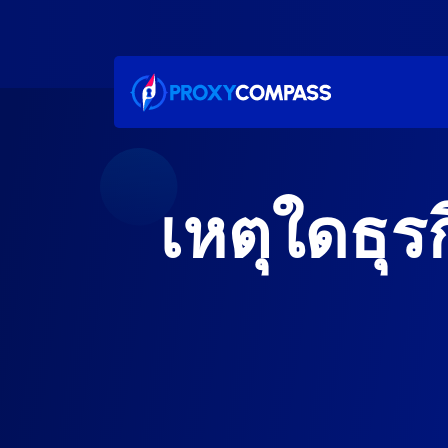
ข้าม
ไป
ที่
เนื้อหา
เหตุใดธุร