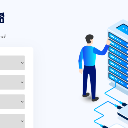
ี
ันที