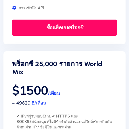
การเข้าถึง API
ซื้อแพ็คเกจพร็อกซี
พร็อกซี 25,000 รายการ World
Mix
$1500
/เดือน
~ 49629
฿
/เดือน
✔ IPv4
ผู้รับมอบฉันทะ
✔ HTTPS และ
SOCKS5
สนับสนุน
✔
ไม่มีข้อจำกัดด้านแบนด์วิดท์
✔
การยืนยัน
ตัวตนผ่าน IP / ชื่อผู้ใช้และรหัสผ่าน