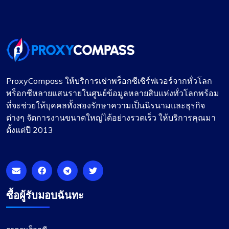
โนอาห์ บราวน์
ProxyCompass ให้บริการเช่าพร็อกซีเซิร์ฟเวอร์จากทั่วโลก
ความคุ้มค่าในบริการพร็อกซี
พร็อกซีหลายแสนรายในศูนย์ข้อมูลหลายสิบแห่งทั่วโลกพร้อม
ที่จะช่วยให้บุคคลทั้งสองรักษาความเป็นนิรนามและธุรกิจ
นี่คือบริการพร็อกซีที่ดีที่สุดสำหรับราคาอย่างไม่ต้อง
ต่างๆ จัดการงานขนาดใหญ่ได้อย่างรวดเร็ว ให้บริการคุณมา
สงสัย ฉันหวังว่าบริษัทจะรักษามาตรฐานในปัจจุบัน
ตั้งแต่ปี 2013
เอาไว้ได้ ฉันมีแพ็คเกจพร็อกซีสองแพ็คเกจที่มี
proxycompass: ชุดหนึ่งสำหรับพร็อกซีแบบคงที่ และ
อีกชุดหนึ่งสำหรับการหมุนเวียนพรอกซี จนถึงตอนนี้
ฉันพอใจกับผลงานของพวกเขามาก
ซื้อผู้รับมอบฉันทะ