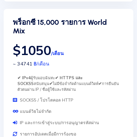
พร็อกซี 15,000 รายการ World
Mix
$1050
/เดือน
~ 34741
฿
/เดือน
✔ IPv4
ผู้รับมอบฉันทะ
✔ HTTPS และ
SOCKS5
สนับสนุน
✔
ไม่มีข้อจำกัดด้านแบนด์วิดท์
✔
การยืนยัน
ตัวตนผ่าน IP / ชื่อผู้ใช้และรหัสผ่าน
SOCKS5 / โปรโตคอล HTTP
แบนด์วิธไม่จำกัด
IP และการเข้าสู่ระบบ/การอนุญาตรหัสผ่าน
รายการอัปเดตเมื่อมีการร้องขอ