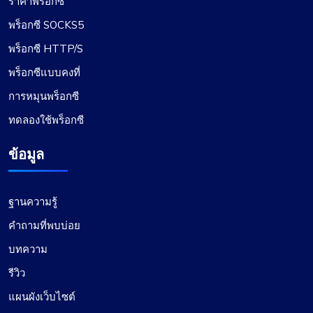
ราคาพร็อกซี
มีอา อัลเลน
พร็อกซี SOCKS5
พร็อกซี HTTP/S
พร็อกซีแบบคงที่
ประสบการณ์ที่ดี
การหมุนพร็อกซี
ฉันไว้วางใจ ProxyCompass (เนื่องจากถูกเรียกว่า
ทดลองใช้พร็อกซี
fineproxy.de) มานานกว่าสองปีสำหรับความต้องกา
รพร็อกซีทั้งหมดของฉัน การปรับปรุงและอัปเดตอย่าง
ข้อมูล
ต่อเนื่องแสดงให้เห็นถึงความมุ่งมั่นในการให้บริการที่
มีคุณภาพสูงสุด
ฐานความรู้
คำถามที่พบบ่อย
บทความ
รีวิว
แผนผังเว็บไซต์