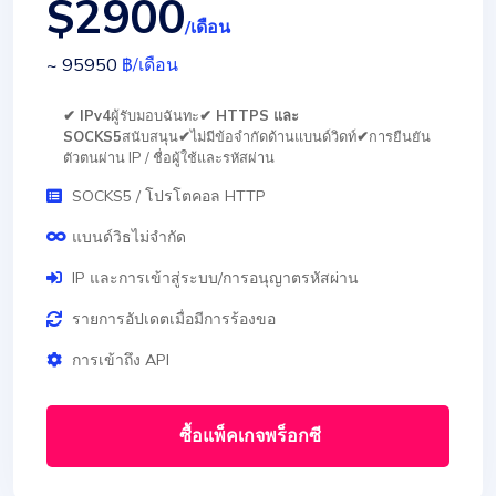
$2900
/เดือน
~ 95950
฿
/เดือน
✔ IPv4
ผู้รับมอบฉันทะ
✔ HTTPS และ
SOCKS5
สนับสนุน
✔
ไม่มีข้อจำกัดด้านแบนด์วิดท์
✔
การยืนยัน
ตัวตนผ่าน IP / ชื่อผู้ใช้และรหัสผ่าน
SOCKS5 / โปรโตคอล HTTP
แบนด์วิธไม่จำกัด
IP และการเข้าสู่ระบบ/การอนุญาตรหัสผ่าน
รายการอัปเดตเมื่อมีการร้องขอ
การเข้าถึง API
ซื้อแพ็คเกจพร็อกซี