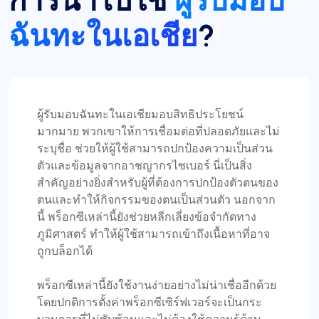
การนำไปใช้
ผู้รับมอบ
ฉันทะในเอเชีย
?
แมทธิว โทแลนด์
ฉันใช้ proxycompass สำหรับ...
ผู้รับมอบฉันทะในเอเชียมอบสิทธิประโยชน์
ฉันใช้ proxycompass มาประมาณ 7 ถึง 8 เดือนแล้ว
มากมาย พวกเขาให้การเชื่อมต่อที่ปลอดภัยและไม่
โดยรวมแล้วประสบการณ์ของฉันกับพวกเขาถือเป็น
ระบุชื่อ ช่วยให้ผู้ใช้สามารถปกป้องความเป็นส่วน
เรื่องเชิงบวกอย่างมาก แม้ว่าจะมีบางกรณีที่ผู้รับมอบ
ตัวและข้อมูลจากอาชญากรไซเบอร์ นี่เป็นสิ่ง
ฉันทะบางรายทำงานล้มเหลว ซึ่งน่าหงุดหงิด แต่
สำคัญอย่างยิ่งสำหรับผู้ที่ต้องการปกป้องตัวตนของ
ปัญหาได้รับการแก้ไขและชดเชยอย่างเพียงพอ และ
ตนและทำให้กิจกรรมของตนเป็นส่วนตัว นอกจาก
เหตุการณ์ดังกล่าวเกิดขึ้นไม่บ่อยนัก
นี้ พร็อกซีเหล่านี้ยังช่วยหลีกเลี่ยงข้อจำกัดทาง
ในช่วงเวลาเหล่านี้ ฉันติดต่อทีมสนับสนุนของพวกเขา
ภูมิศาสตร์ ทำให้ผู้ใช้สามารถเข้าถึงเนื้อหาที่อาจ
และประทับใจในความเป็นมืออาชีพของพวกเขา ฉัน
ถูกบล็อกได้
ขอยกย่องอเล็กซ์เป็นพิเศษสำหรับการตอบกลับที่
รวดเร็วและความสามารถในการค้นหาวิธีแก้ไข
พร็อกซีเหล่านี้ยังใช้งานง่ายอย่างไม่น่าเชื่ออีกด้วย
ปัญหาต่างๆ ได้อย่างรวดเร็ว
โดยปกติการตั้งค่าพร็อกซีเซิร์ฟเวอร์จะเป็นกระ
โดยรวมแล้ว ประสบการณ์ของฉันกับ
บวนการที่ไม่ซับซ้อนและไม่ต้องใช้ความรู้ด้าน