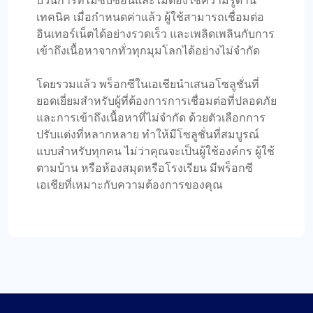
Proxycompass อยู่ในเกณฑ์ดี พวกเขาเป็นผู้ให้บริการ
เทคนิค เมื่อกำหนดค่าแล้ว ผู้ใช้สามารถเชื่อมต่อ
ที่น่ายกย่องในตลาดตัวแทน และฉันยินดีที่จะสานต่อ
อินเทอร์เน็ตได้อย่างรวดเร็ว และเพลิดเพลินกับการ
ความสัมพันธ์ของฉันกับพวกเขาต่อไป
เข้าถึงเนื้อหาจากทั่วทุกมุมโลกได้อย่างไม่จำกัด
โดยรวมแล้ว พร็อกซีในเอเชียนำเสนอโซลูชั่นที่
ยอดเยี่ยมสำหรับผู้ที่ต้องการการเชื่อมต่อที่ปลอดภัย
และการเข้าถึงเนื้อหาที่ไม่จำกัด ด้วยตัวเลือกการ
ปรับแต่งที่หลากหลาย ทำให้มีโซลูชั่นที่สมบูรณ์
บินตัง เอส.
แบบสำหรับทุกคน ไม่ว่าคุณจะเป็นผู้ใช้องค์กร ผู้ใช้
ตามบ้าน หรือห้องสมุดหรือโรงเรียน มีพร็อกซี
เอเชียที่เหมาะกับความต้องการของคุณ
ผู้รับมอบฉันทะทำงานตามที่ควรจะเป็น ทั้งหมดดี
มาจาก fineproxy.de ฉันคุ้นเคยกับบริการในระดับ
หนึ่ง ProxyCompass ไม่เพียงแต่ตรงเท่านั้น แต่ยังเกิน
ความคาดหมายของฉันด้วยคุณสมบัติที่ได้รับการ
ปรับปรุงและระบบสนับสนุนที่แข็งแกร่ง