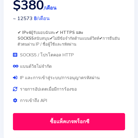
$380
/เดือน
~ 12573
฿
/เดือน
✔ IPv4
ผู้รับมอบฉันทะ
✔ HTTPS และ
SOCKS5
สนับสนุน
✔
ไม่มีข้อจำกัดด้านแบนด์วิดท์
✔
การยืนยัน
ตัวตนผ่าน IP / ชื่อผู้ใช้และรหัสผ่าน
SOCKS5 / โปรโตคอล HTTP
แบนด์วิธไม่จำกัด
IP และการเข้าสู่ระบบ/การอนุญาตรหัสผ่าน
รายการอัปเดตเมื่อมีการร้องขอ
การเข้าถึง API
ซื้อแพ็คเกจพร็อกซี