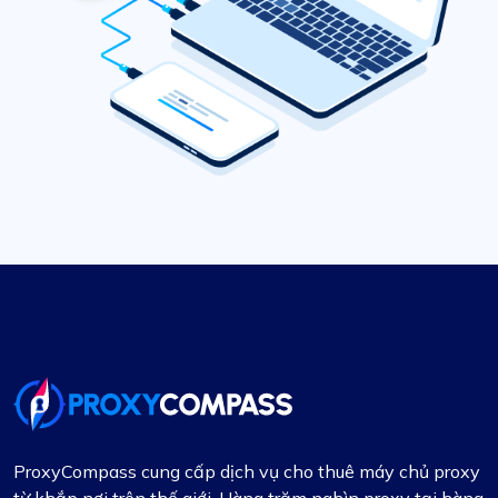
ProxyCompass cung cấp dịch vụ cho thuê máy chủ proxy
từ khắp nơi trên thế giới. Hàng trăm nghìn proxy tại hàng