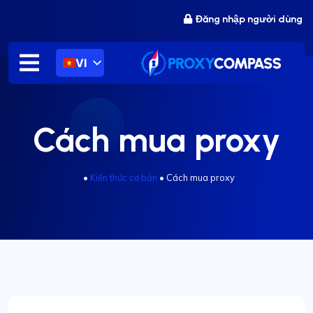
Chuyển
Đăng nhập người dùng
đến
nội
dung
VI
Cách mua proxy
.
•
Kiến thức cơ bản
•
Cách mua proxy