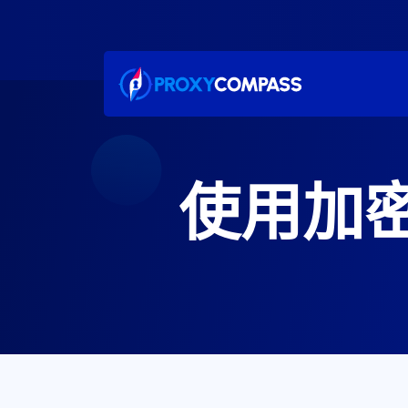
跳
至
内
容
使用加