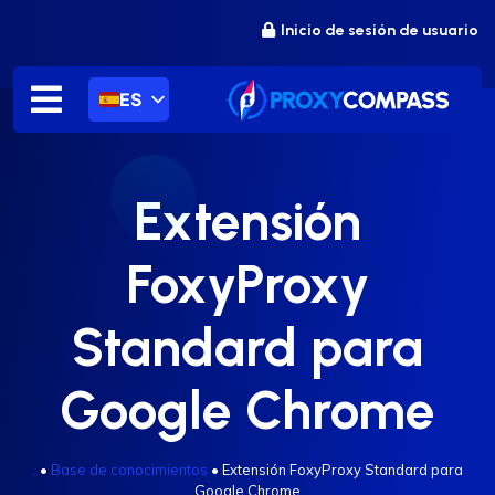
saltar
Inicio de sesión de usuario
al
contenido
ES
Extensión
FoxyProxy
Standard para
Google Chrome
.
•
Base de conocimientos
•
Extensión FoxyProxy Standard para
Google Chrome