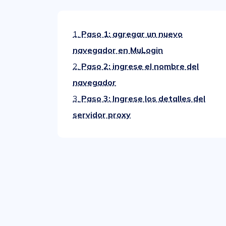
1.
Paso 1: agregar un nuevo
navegador en MuLogin
2.
Paso 2: ingrese el nombre del
navegador
3.
Paso 3: Ingrese los detalles del
servidor proxy