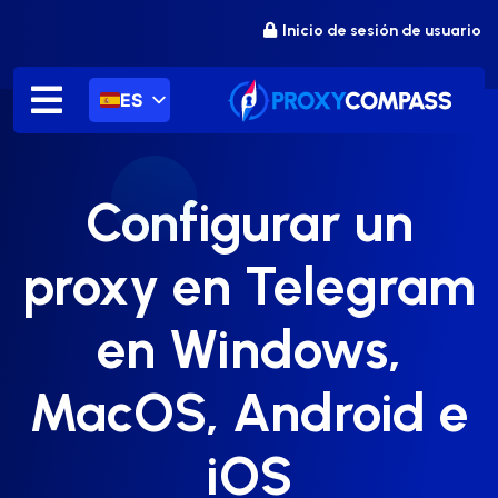
saltar
Inicio de sesión de usuario
al
contenido
ES
Configurar un
proxy en Telegram
en Windows,
MacOS, Android e
iOS