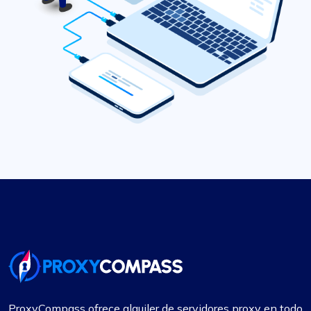
ProxyCompass ofrece alquiler de servidores proxy en todo