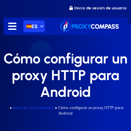
saltar
Inicio de sesión de usuario
al
contenido
ES
Cómo configurar un
proxy HTTP para
Android
.
•
Base de conocimientos
•
Cómo configurar un proxy HTTP para
Android