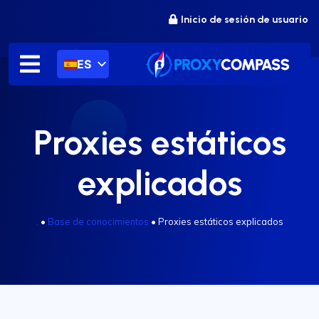
saltar
Inicio de sesión de usuario
al
contenido
ES
Proxies estáticos
explicados
.
•
Base de conocimientos
•
Proxies estáticos explicados