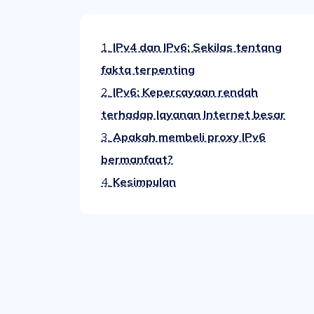
1.
IPv4 dan IPv6: Sekilas tentang
fakta terpenting
2.
IPv6: Kepercayaan rendah
terhadap layanan Internet besar
3.
Apakah membeli proxy IPv6
bermanfaat?
4.
Kesimpulan