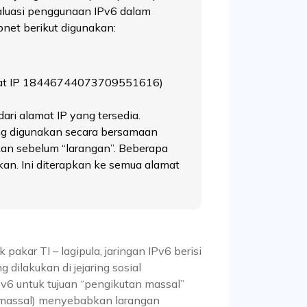
aluasi penggunaan IPv6 dalam
net berikut digunakan:
lamat IP 18446744073709551616)
ari alamat IP yang tersedia.
g digunakan secara bersamaan
lkan sebelum “larangan”. Beberapa
an. Ini diterapkan ke semua alamat
akar TI – lagipula, jaringan IPv6 berisi
dilakukan di jejaring sosial
v6 untuk tujuan “pengikutan massal”
a massal) menyebabkan larangan