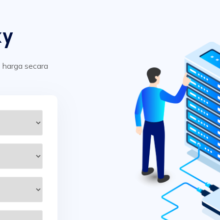
xy
t harga secara