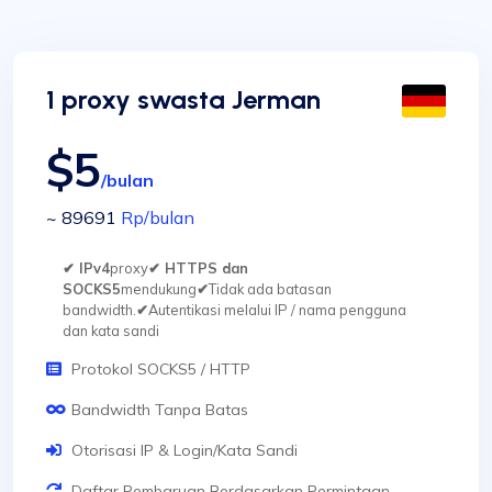
1 proxy swasta Jerman
$5
/bulan
~ 89691
Rp
/bulan
✔ IPv4
proxy
✔ HTTPS dan
SOCKS5
mendukung
✔
Tidak ada batasan
bandwidth.
✔
Autentikasi melalui IP / nama pengguna
dan kata sandi
Protokol SOCKS5 / HTTP
Bandwidth Tanpa Batas
Otorisasi IP & Login/Kata Sandi
Daftar Pembaruan Berdasarkan Permintaan