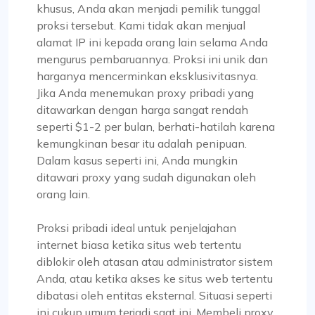
khusus, Anda akan menjadi pemilik tunggal
proksi tersebut. Kami tidak akan menjual
Matius Toland
alamat IP ini kepada orang lain selama Anda
mengurus pembaruannya. Proksi ini unik dan
harganya mencerminkan eksklusivitasnya.
Jika Anda menemukan proxy pribadi yang
Saya telah menggunakan proxycompass
ditawarkan dengan harga sangat rendah
untuk…
seperti $1-2 per bulan, berhati-hatilah karena
kemungkinan besar itu adalah penipuan.
Saya telah menggunakan proxycompass selama
Dalam kasus seperti ini, Anda mungkin
kurang lebih 7 hingga 8 bulan. Secara
ditawari proxy yang sudah digunakan oleh
keseluruhan, pengalaman saya bersama mereka
orang lain.
sebagian besar positif. Meskipun ada beberapa
contoh di mana beberapa proxy gagal berfungsi,
Proksi pribadi ideal untuk penjelajahan
yang membuat frustrasi, permasalahan tersebut
internet biasa ketika situs web tertentu
telah diselesaikan dan diberi kompensasi secara
diblokir oleh atasan atau administrator sistem
memadai, dan insiden seperti ini jarang terjadi.
Anda, atau ketika akses ke situs web tertentu
Selama masa-masa ini, saya menghubungi tim
dibatasi oleh entitas eksternal. Situasi seperti
dukungan mereka dan terkesan dengan
ini cukup umum terjadi saat ini. Membeli proxy