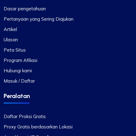
memilih paket proxy yang tepat. Proksi ini
Dasar pengetahuan
adalah yang terbaik – andal dan statis, cocok
untuk penggunaan jangka panjang. Saya
Pertanyaan yang Sering Diajukan
menggunakannya selama sebulan dan
Artikel
mendapatkan diskon menarik ketika saya
Ulasan
memperpanjangnya. Sangat merekomendasikan
Proxycompass.com, dan saya berencana untuk
Peta Situs
tetap menggunakannya di masa mendatang. 👍
Program Afiliasi
🙂
Hubungi kami
Masuk / Daftar
Peralatan
Daftar Proksi Gratis
Proxy Gratis berdasarkan Lokasi