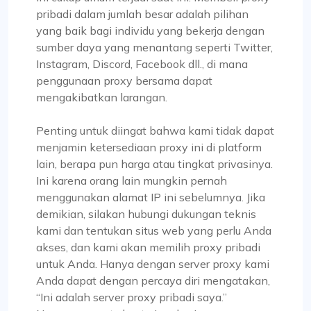
profesionalisme mereka. Saya ingin memberikan
pribadi dalam jumlah besar adalah pilihan
penghargaan khusus kepada Alex atas
yang baik bagi individu yang bekerja dengan
tanggapannya yang cepat dan kemampuannya
sumber daya yang menantang seperti Twitter,
dalam menemukan solusi terhadap masalah apa
Instagram, Discord, Facebook dll., di mana
pun dengan cepat.
penggunaan proxy bersama dapat
Secara keseluruhan, pengalaman saya dengan
mengakibatkan larangan.
Proxycompass sangat baik. Mereka adalah
penyedia terpuji di pasar proxy, dan saya senang
Penting untuk diingat bahwa kami tidak dapat
melanjutkan hubungan saya dengan mereka.
menjamin ketersediaan proxy ini di platform
lain, berapa pun harga atau tingkat privasinya.
Ini karena orang lain mungkin pernah
menggunakan alamat IP ini sebelumnya. Jika
demikian, silakan hubungi dukungan teknis
kami dan tentukan situs web yang perlu Anda
Quentin Roche
akses, dan kami akan memilih proxy pribadi
untuk Anda. Hanya dengan server proxy kami
Anda dapat dengan percaya diri mengatakan,
Sangat Puas
“Ini adalah server proxy pribadi saya.”