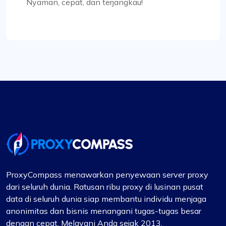
Nyaman, cepat, dan terjangkau!
Proxy dinamis Proxy Compass (mereka
menyebutnya “proxy-per-request”) telah menjadi
pengubah permainan untuk proyek pengumpulan
data saya. Harga mereka kompetitif, dan saya
menghargai transparansi layanan yang
ditawarkan.
Alexandre Dupuis
Cintai Dukungan mereka.
ProxyCompass menawarkan penyewaan server proxy
dari seluruh dunia. Ratusan ribu proxy di lusinan pusat
Telah menggunakan ProxyCompass selama
data di seluruh dunia siap membantu individu menjaga
lebih dari setahun, dan waktu aktifnya sangat
anonimitas dan bisnis menangani tugas-tugas besar
fenomenal. Saya menyadari bahwa mereka telah
dengan cepat. Melayani Anda sejak 2013.
memperluas lokasi servernya baru-baru ini dan