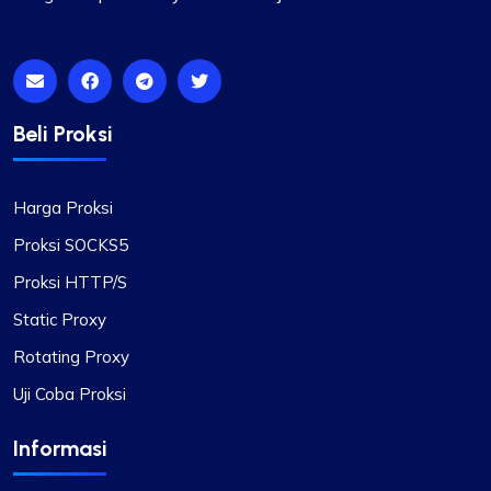
hal ini sangat sesuai dengan kebutuhan saya.
Dukungan teknis mereka selalu merespons
dengan cepat.
Beli Proksi
Jackson Anderson
Harga Proksi
Proksi SOCKS5
Proksi HTTP/S
Pengalaman Fantastis!
Static Proxy
Sejujurnya, saya sudah cukup lama mencari proxy
Rotating Proxy
yang layak. Seorang teman saya menyarankan
Uji Coba Proksi
agar saya mencoba Proxycompass, dan harus
saya katakan, saya terpesona oleh layanan
Informasi
pelanggan mereka. Mereka benar-benar
meluangkan waktu untuk membantu saya