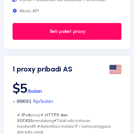
Akses API
Beli paket proxy
1 proxy pribadi AS
$5
/bulan
~ 89691
Rp
/bulan
✔ IPv4
proxy
✔ HTTPS dan
SOCKS5
mendukung
✔
Tidak ada batasan
bandwidth.
✔
Autentikasi melalui IP / nama pengguna
dan kata sandi