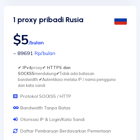
1 proxy pribadi Rusia
$5
/bulan
~ 89691
Rp
/bulan
✔ IPv4
proxy
✔ HTTPS dan
SOCKS5
mendukung
✔
Tidak ada batasan
bandwidth.
✔
Autentikasi melalui IP / nama pengguna
dan kata sandi
Protokol SOCKS5 / HTTP
Bandwidth Tanpa Batas
Otorisasi IP & Login/Kata Sandi
Daftar Pembaruan Berdasarkan Permintaan