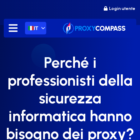
Salta
Login utente
al
contenuto
IT
Perché i
professionisti della
sicurezza
informatica hanno
bisogno dei proxy?