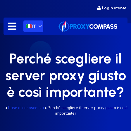
Salta
Login utente
al
contenuto
IT
Perché scegliere il
server proxy giusto
è così importante?
.
•
base di conoscenza
•
Perché scegliere il server proxy giusto è così
importante?