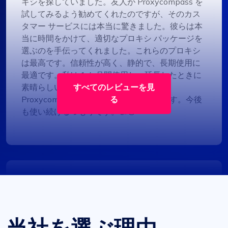
キシを探していました。友人が Proxycompass を
試してみるよう勧めてくれたのですが、そのカス
タマー サービスには本当に驚きました。彼らは本
当に時間をかけて、適切なプロキシ パッケージを
選ぶのを手伝ってくれました。これらのプロキシ
は最高です。信頼性が高く、静的で、長期使用に
最適です。私は 1 か月間使用し、延長したときに
素晴らしい割引を獲得しました。
すべてのレビューを見
Proxycompass.com を絶対にお勧めします。今後
る
も使い続けるつもりです。👍🙂
ノア・ブラウン
プロキシサービスにおける卓越した価値