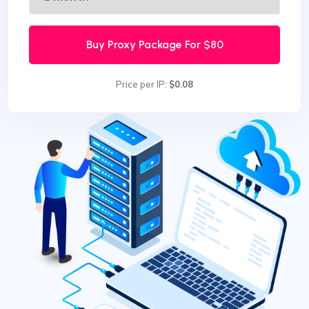
Buy Proxy Package For
$80
Price per IP:
$0.08