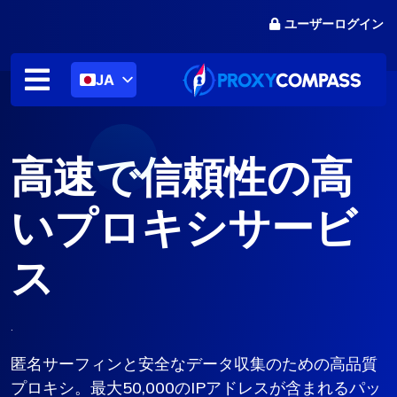
コ
ユーザーログイン
ン
テ
ン
JA
ツ
に
ス
キ
高速で信頼性の高
ッ
プ
いプロキシサービ
ス
.
匿名サーフィンと安全なデータ収集のための高品質
プロキシ。最大50,000のIPアドレスが含まれるパッ