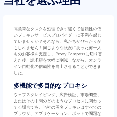
当社を選ぶ理由
これは間違いなく、価格の割には最高のプロキシ
サービスです。同社が現在の水準を維持してくれ
ることを願っています。私は proxycompass で 2
高負荷なタスクを処理できず遅くて信頼性の低
つのプロキシ パッケージを使用しています。1 つ
いプロキシサービスプロバイダーに不満を感じ
は静的プロキシ用、もう 1 つはローテーション プ
ていませんか？それなら、私たちがぴったりか
ロキシ用です。これまでのところ、そのパフォー
もしれません！同じような状況にあった何千人
マンスには非常に満足しています。
ものお客様を支援し、Proxy Compassに切り替
えた後、請求額を大幅に削減しながら、オンラ
イン自動化の信頼性を向上させることができま
した。
多機能で多目的なプロキシ
リリー・パーカー
ウェブスクレイピング、広告検証、市場調査、
またはその中間のどのようなプロセスに関わっ
てる場合でも、当社の匿名プロキシはすべての
競争力のある価格で優れたサービス
ブラウザ、アプリケーション、ボットで問題な