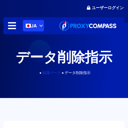
コ
ユーザーログイン
ン
テ
ン
JA
ツ
に
ス
キ
データ削除指示
ッ
プ
.
•
知識ベース
•
データ削除指示