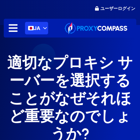
コ
ユーザーログイン
ン
テ
ン
JA
ツ
に
ス
キ
適切なプロキシ サ
ッ
プ
ーバーを選択する
ことがなぜそれほ
ど重要なのでしょ
うか?