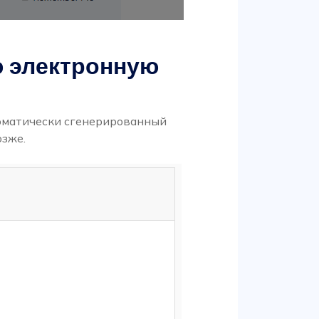
ю электронную
томатически сгенерированный
озже.