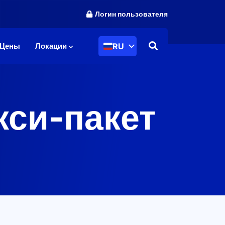
Логин пользователя
RU
Цены
Локации
кси-пакет