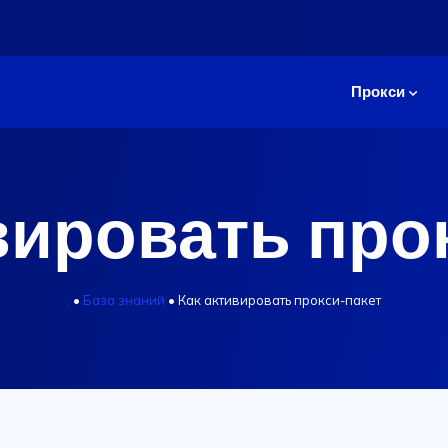
Прокси
вировать про
.
•
База знаний
•
Как активировать прокси-пакет