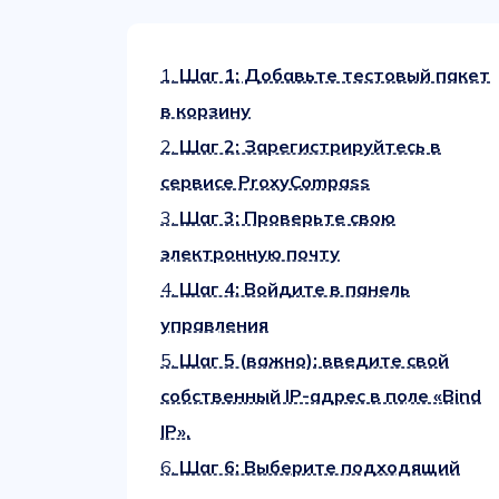
1.
Шаг 1: Добавьте тестовый пакет
в корзину
2.
Шаг 2: Зарегистрируйтесь в
сервисе ProxyCompass
3.
Шаг 3: Проверьте свою
электронную почту
4.
Шаг 4: Войдите в панель
управления
5.
Шаг 5 (важно): введите свой
собственный IP-адрес в поле «Bind
IP».
6.
Шаг 6: Выберите подходящий