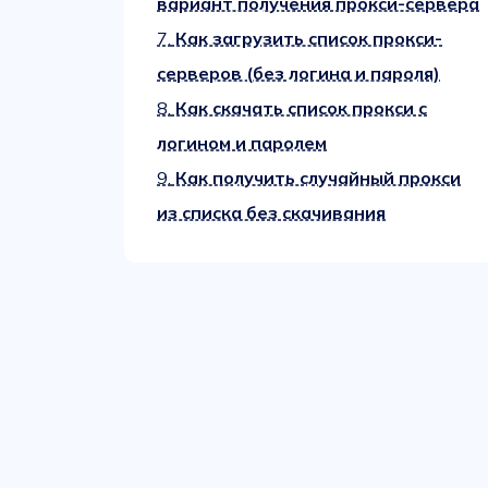
вариант получения прокси-сервера
7.
Как загрузить список прокси-
серверов (без логина и пароля)
8.
Как скачать список прокси с
логином и паролем
9.
Как получить случайный прокси
из списка без скачивания