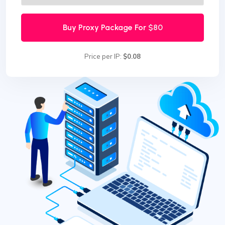
Buy Proxy Package For
$80
Price per IP:
$0.08