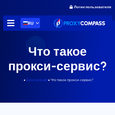
перейти
Логин пользователя
к
содержанию
RU
Что такое
прокси-сервис?
.
•
База знаний
•
Что такое прокси-сервис?