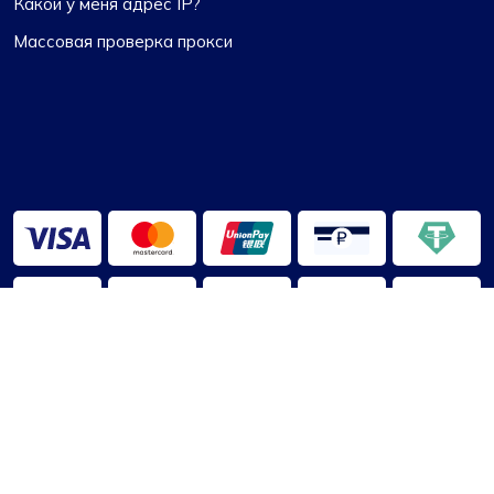
Какой у меня адрес IP?
Массовая проверка прокси
2013-2026 ©
ПроксиКомпас
О нас
|
Условия использования
|
Политика