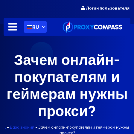
перейти
Логин пользователя
к
содержанию
RU
Зачем онлайн-
покупателям и
геймерам нужны
прокси?
.
•
База знаний
•
Зачем онлайн-покупателям и геймерам нужны
прокси?