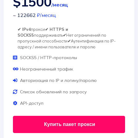
$1500
/месяц
~ 122662
₽
/месяц
✔ IPv4
прокси
✔ HTTPS и
SOCKS5
поддерживать
✔
Нет ограничений по
пропускной способности
✔
Аутентификация по IP-
адресу / имени пользователя и паролю
SOCKS5 / HTTP-протоколы
Неограниченный трафик
Авторизация по IP и логину/паролю
Список обновлений по запросу
API-доступ
Купить пакет прокси