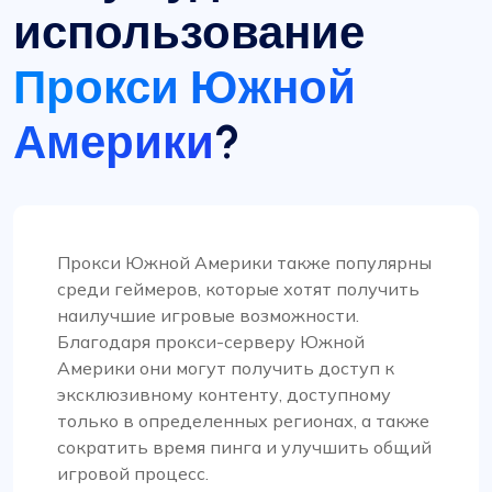
использование
Положительное впечатление
Прокси Южной
Универсальность прокси-планов
ProxyCompass не имеет себе равных. Я могу
Америки
?
легко переключаться между статическими и
ротационными прокси-серверами в
зависимости от требований моего проекта,
что делает его бесценным инструментом для
моих задач по очистке веб-страниц.
Прокси Южной Америки также популярны
среди геймеров, которые хотят получить
наилучшие игровые возможности.
Благодаря прокси-серверу Южной
Америки они могут получить доступ к
Рози Митчелл
эксклюзивному контенту, доступному
только в определенных регионах, а также
сократить время пинга и улучшить общий
игровой процесс.
Хорошие дешевые ротационные прокси