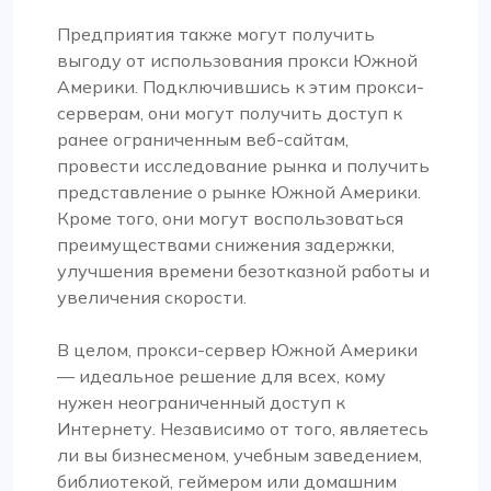
Предприятия также могут получить
Proxy Compass предлагает широкий выбор
выгоду от использования прокси Южной
прокси, которые идеально подходят для
Америки. Подключившись к этим прокси-
инструментов SEO. Особенно вращающиеся.
серверам, они могут получить доступ к
Их обслуживание клиентов на высшем
ранее ограниченным веб-сайтам,
уровне, всегда готово помочь с любыми
провести исследование рынка и получить
вопросами. Спасибо!
представление о рынке Южной Америки.
Кроме того, они могут воспользоваться
преимуществами снижения задержки,
улучшения времени безотказной работы и
увеличения скорости.
Бинтанг С.
В целом, прокси-сервер Южной Америки
— идеальное решение для всех, кому
нужен неограниченный доступ к
Прокси работают как надо. Все хорошо
Интернету. Независимо от того, являетесь
ли вы бизнесменом, учебным заведением,
Работая на Fineproxy.de, я привык к
библиотекой, геймером или домашним
определенному уровню обслуживания.