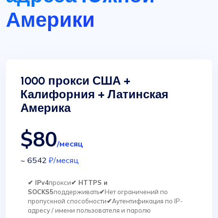
Америки
1000 прокси США +
Калифорния + Латинская
Америка
$80
/месяц
~ 6542
₽
/месяц
✔ IPv4
прокси
✔ HTTPS и
SOCKS5
поддерживать
✔
Нет ограничений по
пропускной способности
✔
Аутентификация по IP-
адресу / имени пользователя и паролю