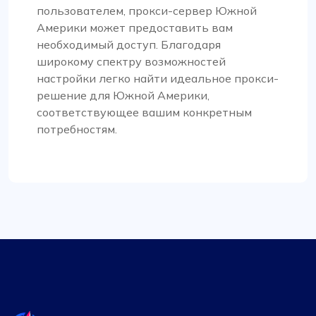
пользователем, прокси-сервер Южной
ProxyCompass не только соответствовал
Америки может предоставить вам
этому, но и превзошел мои ожидания
необходимый доступ. Благодаря
благодаря расширенным функциям и
широкому спектру возможностей
надежной системе поддержки.
настройки легко найти идеальное прокси-
решение для Южной Америки,
соответствующее вашим конкретным
потребностям.
Матильда Кларк
Надежный прокси-сервис
Этот прокси-сервис оказался исключительно
надежным. Процесс установки прокси-
серверов быстрый, а круглосуточная
поддержка клиентов стала существенным