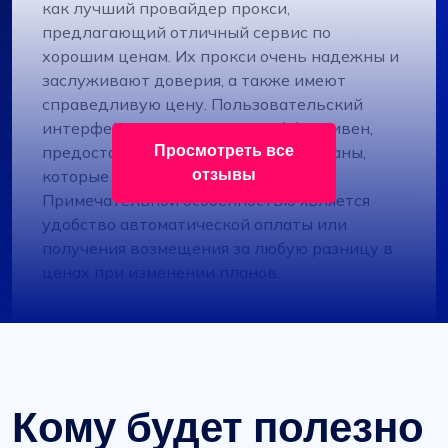
как лучший провайдер прокси,
предлагающий отличный сервис по
хорошим ценам. Их прокси очень надежны и
заслуживают доверия, а также имеют
справедливую цену. Пользовательский
интерфейс понятен, прост и эффективен,
Просмотреть все
предоставляет гибкие тарифные планы,
отзывы
которые можно легко настроить.
Примечательной особенностью является
удобство автоматической оплаты или
получения возмещения за любую разницу в
ценах при изменении планов.
Оливер Ли
Кому будет полезно