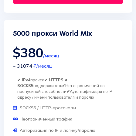
5000 прокси World Mix
$380
/месяц
~ 31074
₽
/месяц
✔ IPv4
прокси
✔ HTTPS и
SOCKS5
поддерживать
✔
Нет ограничений по
пропускной способности
✔
Аутентификация по IP-
адресу / имени пользователя и паролю
SOCKS5 / HTTP-протоколы
Неограниченный трафик
Авторизация по IP и логину/паролю