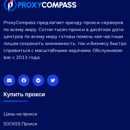
преимуществом. Предоставленные IP-
адреса надежны, без проблем, связанных со
скоростью или ограничениями. Кроме того,
ProxyCompass предлагает аренду прокси-серверов
диапазон доступных стран и подсетей
по всему миру. Сотни тысяч прокси в десятках дата-
весьма впечатляет. Это определенно
центров по всему миру готовы помочь как частным
достойный вариант для тех, кому нужны
лицам сохранить анонимность, так и бизнесу быстро
прокси-услуги.
справиться с масштабными задачами. Обслуживаю
вас с 2013 года.
Мэтью Толанд
Купить прокси
Я использую proxycompass для…
Цены на прокси
Я использую proxycompass примерно 7-8
месяцев. В целом, мой опыт работы с ними во
SOCKS5 Прокси
многом положительный. Хотя было