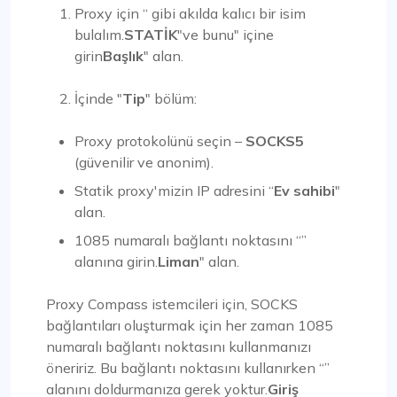
Proxy için “ gibi akılda kalıcı bir isim
bulalım.
STATİK
"ve bunu" içine
girin
Başlık
" alan.
İçinde "
Tip
" bölüm:
Proxy protokolünü seçin –
SOCKS5
(güvenilir ve anonim).
Statik proxy'mizin IP adresini “
Ev sahibi
"
alan.
1085 numaralı bağlantı noktasını “”
alanına girin.
Liman
" alan.
Proxy Compass istemcileri için, SOCKS
bağlantıları oluşturmak için her zaman 1085
numaralı bağlantı noktasını kullanmanızı
öneririz. Bu bağlantı noktasını kullanırken “”
alanını doldurmanıza gerek yoktur.
Giriş