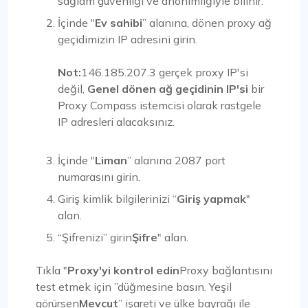
sağlam güvenliği ve anonimliğiyle bilinir.
İçinde "
Ev sahibi
” alanına, dönen proxy ağ
geçidimizin IP adresini girin.
Not:
146.185.207.3 gerçek proxy IP'si
değil,
Genel dönen ağ geçidinin IP'si
bir
Proxy Compass istemcisi olarak rastgele
IP adresleri alacaksınız.
İçinde "
Liman
” alanına 2087 port
numarasını girin.
Giriş kimlik bilgilerinizi “
Giriş yapmak
"
alan.
“Şifrenizi” girin
Şifre
" alan.
Tıkla "
Proxy'yi kontrol edin
Proxy bağlantısını
test etmek için ”düğmesine basın. Yeşil
görürsen
Mevcut
” işareti ve ülke bayrağı ile