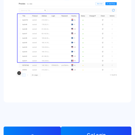
«
GoLogin