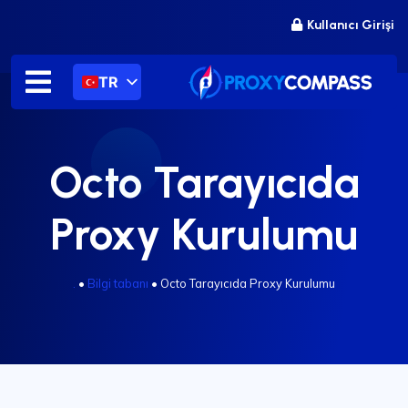
İçeriğe
Kullanıcı Girişi
atla
TR
Octo Tarayıcıda
Proxy Kurulumu
.
•
Bilgi tabanı
•
Octo Tarayıcıda Proxy Kurulumu