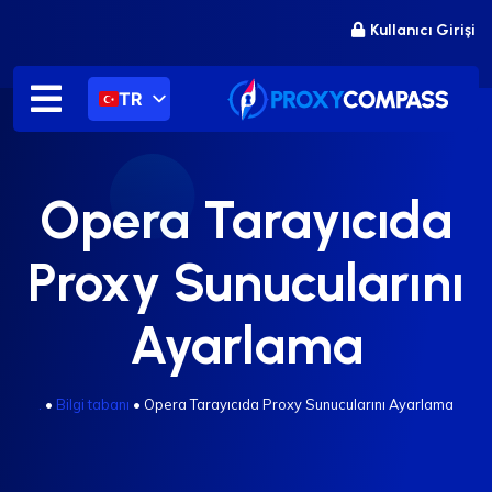
İçeriğe
Kullanıcı Girişi
atla
TR
Opera Tarayıcıda
Proxy Sunucularını
Ayarlama
.
•
Bilgi tabanı
•
Opera Tarayıcıda Proxy Sunucularını Ayarlama