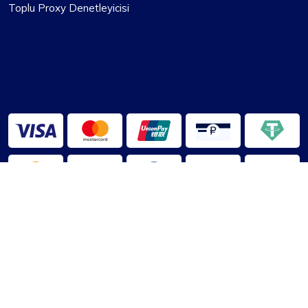
Toplu Proxy Denetleyicisi
2013-2026 ©
VekilPusula
Hakkımızda
|
Kullanım Şartları
|
Gizlilik Politikası
|
Sorumluluk reddi