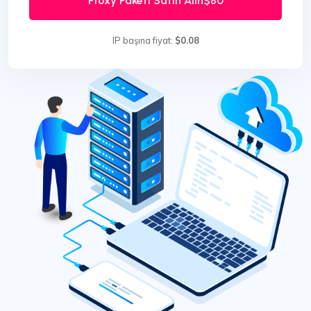
Proxy Paketi Satın Alın
$80
IP başına fiyat:
$0.08