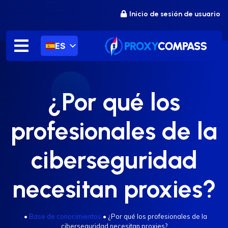
saltar
Inicio de sesión de usuario
al
contenido
ES
¿Por qué los
profesionales de la
ciberseguridad
necesitan proxies?
.
•
Base de conocimientos
•
¿Por qué los profesionales de la
ciberseguridad necesitan proxies?