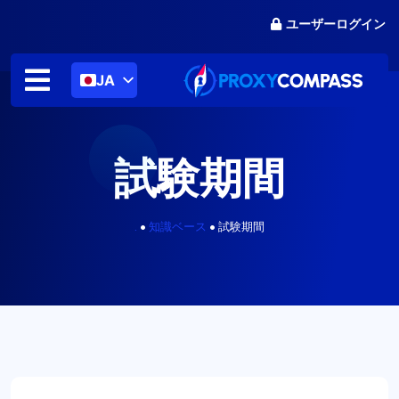
コ
ユーザーログイン
ン
テ
ン
JA
ツ
に
ス
キ
試験期間
ッ
プ
.
•
知識ベース
•
試験期間