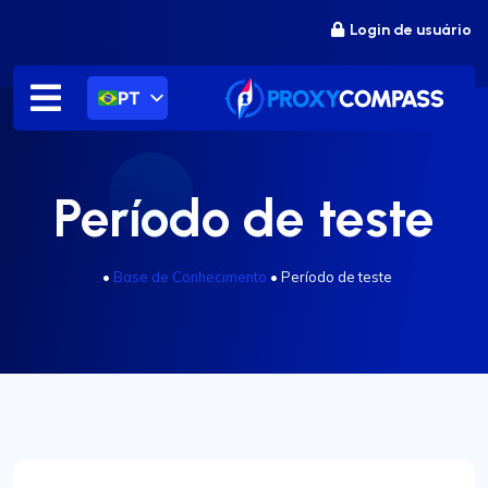
Ir
Login de usuário
para
o
conteúdo
PT
Período de teste
.
•
Base de Conhecimento
•
Período de teste