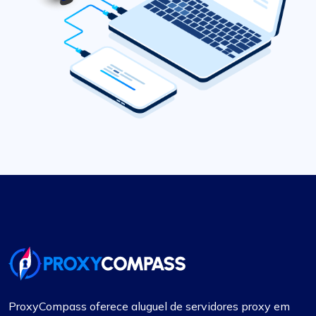
ProxyCompass oferece aluguel de servidores proxy em