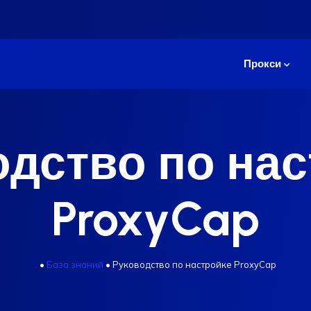
Прокси
дство по на
ProxyCap
.
•
База знаний
•
Руководство по настройке ProxyCap