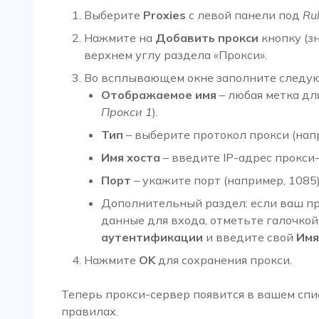
Выберите
Proxies
с левой панели под
Ru
Нажмите на
Добавить прокси
кнопку (з
верхнем углу раздела «Прокси».
Во всплывающем окне заполните следую
Отображаемое имя
– любая метка дл
Прокси 1
).
Тип
– выберите протокол прокси (нап
Имя хоста
– введите IP-адрес прокси
Порт
– укажите порт (например, 1085)
Дополнительный раздел: если ваш пр
данные для входа, отметьте галочкой
аутентификации
и введите свой
Имя
Нажмите
OK
для сохранения прокси.
Теперь прокси-сервер появится в вашем спи
правилах.