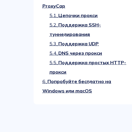
ProxyCap
5.1.
Цепочки прокси
5.2.
Поддержка SSH-
туннелирования
5.3.
Поддержка UDP
5.4.
DNS через прокси
5.5.
Поддержка простых HTTP-
прокси
6.
Попробуйте бесплатно на
Windows или macOS