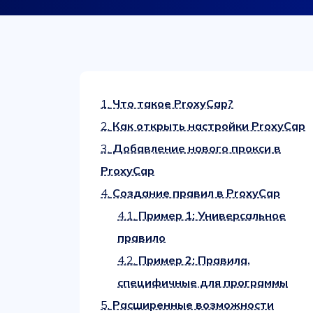
1.
Что такое ProxyCap?
2.
Как открыть настройки ProxyCap
3.
Добавление нового прокси в
ProxyCap
4.
Создание правил в ProxyCap
4.1.
Пример 1: Универсальное
правило
4.2.
Пример 2: Правила,
специфичные для программы
5.
Расширенные возможности