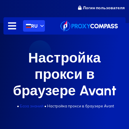
перейти
Логин пользователя
к
содержанию
RU
Настройка
прокси в
браузере Avant
.
•
База знаний
•
Настройка прокси в браузере Avant