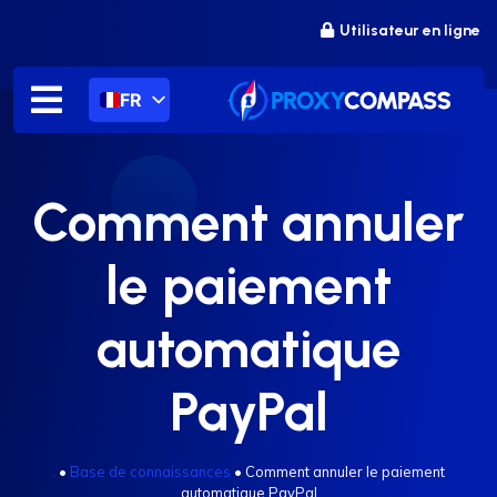
Passer
Utilisateur en ligne
au
contenu
FR
Comment annuler
le paiement
automatique
PayPal
.
•
Base de connaissances
•
Comment annuler le paiement
automatique PayPal