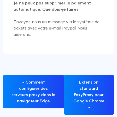
Je ne peux pas supprimer le paiement
automatique. Que dois-je faire?
Envoyez-nous un message via le système de
tickets avec votre e-mail Paypal. Nous
aiderons.
« Comment
Extension
configurer des
standard
serveurs proxy dans le
FoxyProxy pour
navigateur Edge
Google Chrome
»