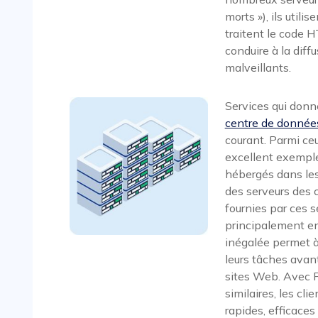
morts »), ils util
traitent le code 
conduire à la diffu
malveillants.
Services qui don
centre de donnée
courant. Parmi ce
excellent exemple
hébergés dans les
des serveurs des 
fournies par ces s
principalement en 
inégalée permet à
leurs tâches avant
sites Web. Avec 
similaires, les cl
rapides, efficaces