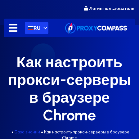
перейти
Логин пользователя
к
содержанию
RU
Как настроить
прокси-серверы
в браузере
Chrome
.
•
База знаний
•
Как настроить прокси-серверы в браузере
Chrome