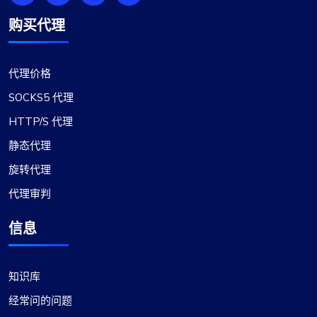
购买代理
不错
代理价格
最初我对改用 ProxyCompass 持怀疑态度，但流畅
SOCKS5 代理
的服务和广泛的选择让我感到惊喜。他们的代理可
靠且高效，可以满足我的开发需求。祝您的业务成
HTTP/S 代理
功和发展！
静态代理
旋转代理
代理审判
信息
知识库
经常问的问题