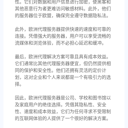
性。它们对数据和用户信息进行加密，使黑客和
一如既往的优秀
其他恶意行为者更难访问敏感材料。此外，他们
我一直在使用 proxycompass 进行市场研究，其代
的服务器位于欧盟，确保完全遵守数据隐私法。
理的准确性和速度显著改善了我的工作流程。此
外，他们的支持团队始终在场，值得称赞。
此外，欧洲代理服务器提供快速的速度和可靠的
连接。凭借强大的服务器，用户可以享受流畅的
流媒体和浏览体验，而不必担心延迟和缓冲。
最后，欧洲代理解决方案可靠且具有成本效益。
它们通常比其他代理服务器便宜，但仍然提供相
米娅·艾伦
同的保护和安全性。他们还拥有灵活的定价计
划，这对企业和个人来说都是一个有吸引力的选
择。
很棒的经历
因此，欧洲代理服务器是公司、学校和图书馆以
及家庭用户的绝佳选择。凭借其隐私性、安全
两年多来，我一直依赖 ProxyCompass（因为其名
性、速度和成本效益，它们为任何寻求不受限制
称为 fineproxy.de）来满足我的所有代理需求。他
的互联网体验的人提供了一个很好的解决方案。
们不断改进和更新，表明他们致力于提供最优质的
服务。