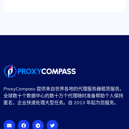
宾唐 S.
代理按预期工作。一切顺利
我以前使用 fineproxy.de，习惯了一定级别的服
务。ProxyCompass 不仅达到了我的预期，而且凭
借其增强的功能和强大的支持系统超出了我的预
ProxyCompass 提供来自世界各地的代理服务器租赁服务。
期。
全球数十个数据中心的数十万个代理随时准备帮助个人保持
匿名，企业快速处理大型任务。自 2013 年起为您服务。
伊莎贝拉·麦克莱伦