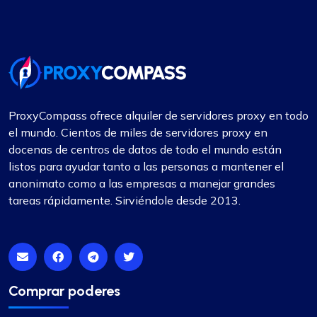
Noé Brown
ProxyCompass ofrece alquiler de servidores proxy en todo
Valor excepcional en servicios de proxy
el mundo. Cientos de miles de servidores proxy en
docenas de centros de datos de todo el mundo están
Este es sin duda el mejor servicio proxy por su
listos para ayudar tanto a las personas a mantener el
precio. Espero que la empresa mantenga sus
anonimato como a las empresas a manejar grandes
estándares actuales. Tengo dos paquetes de
tareas rápidamente. Sirviéndole desde 2013.
proxy con proxycompass: uno para proxies
estáticos y el otro para proxies rotativos. Hasta
ahora, estoy muy satisfecho con su desempeño.
Comprar poderes