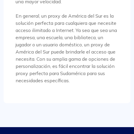
una mayor velocidad.
Buenos proxys, buen precio
En general, un proxy de América del Sur es la
solución perfecta para cualquiera que necesite
Realmente me gusta lo que obtengo de Proxy
acceso ilimitado a Internet. Ya sea que sea una
Compass: es fácil de usar, no afecta demasiado la
empresa, una escuela, una biblioteca, un
billetera y hace el trabajo, especialmente para
jugador o un usuario doméstico, un proxy de
mis cosas de marketing digital. Su servicio al
América del Sur puede brindarle el acceso que
cliente también es excelente; Se comunican
necesita. Con su amplia gama de opciones de
contigo rápidamente y solucionan las cosas. ¿Los
personalización, es fácil encontrar la solución
precios? Totalmente justo en mi opinión. Un
proxy perfecta para Sudamérica para sus
pequeño inconveniente que encontré fue que no
necesidades específicas.
todos los paquetes de proxy funcionaban para el
sitio al que me dirigía. Les avisé para que
cambiaran algunas IP y, boom, volvieran al
negocio. Tienen un grupo enorme de proxies
nuevos y bien mantenidos, lo cual es bastante
bueno.