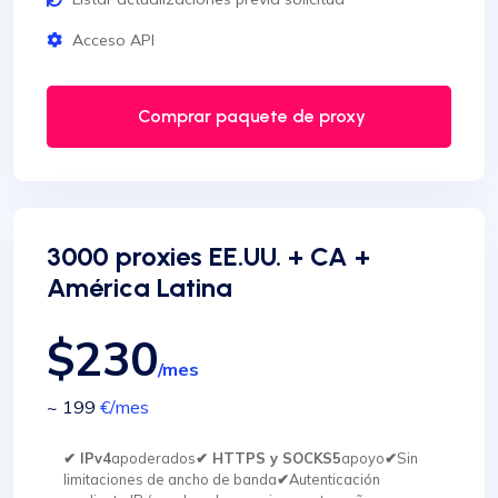
Acceso API
Comprar paquete de proxy
3000 proxies EE.UU. + CA +
América Latina
$230
/mes
~ 199
€
/mes
✔ IPv4
apoderados
✔ HTTPS y SOCKS5
apoyo
✔
Sin
limitaciones de ancho de banda
✔
Autenticación