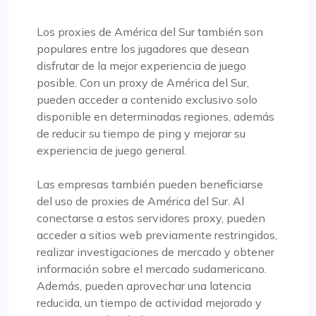
Bintang S.
Los proxies de América del Sur también son
populares entre los jugadores que desean
disfrutar de la mejor experiencia de juego
Los proxies funcionan como se supone que
posible. Con un proxy de América del Sur,
deben hacerlo. Todo está bien
pueden acceder a contenido exclusivo solo
disponible en determinadas regiones, además
Al venir de fineproxy.de, estaba acostumbrado a
de reducir su tiempo de ping y mejorar su
un cierto nivel de servicio. ProxyCompass no sólo
experiencia de juego general.
lo cumplió sino que superó mis expectativas con
sus funciones mejoradas y su sólido sistema de
Las empresas también pueden beneficiarse
soporte.
del uso de proxies de América del Sur. Al
conectarse a estos servidores proxy, pueden
acceder a sitios web previamente restringidos,
realizar investigaciones de mercado y obtener
información sobre el mercado sudamericano.
Además, pueden aprovechar una latencia
Liam Martínez
reducida, un tiempo de actividad mejorado y