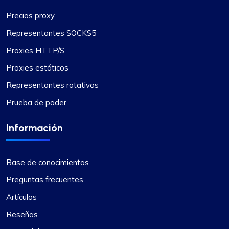
Precios proxy
Alexandre Dupuis
Representantes SOCKS5
Proxies HTTP/S
Amo su apoyo.
Proxies estáticos
Representantes rotativos
Llevo más de un año con ProxyCompass y su
tiempo de actividad es fenomenal. Noté que
Prueba de poder
recientemente ampliaron la ubicación de sus
servidores, lo cual es excelente para mis
Información
necesidades. Su soporte técnico siempre
responde rápidamente.
Base de conocimientos
Preguntas frecuentes
Artículos
Reseñas