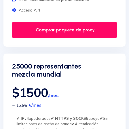
Acceso API
Comprar paquete de proxy
25000 representantes
mezcla mundial
$1500
/mes
~ 1299
€
/mes
✔ IPv4
apoderados
✔ HTTPS y SOCKS5
apoyo
✔
Sin
limitaciones de ancho de banda
✔
Autenticación