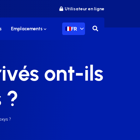
Utilisateur en ligne
FR
s
Emplacements
ivés ont-ils
 ?
oxys ?