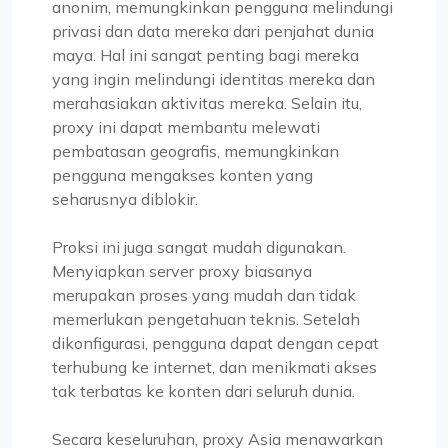
anonim, memungkinkan pengguna melindungi
privasi dan data mereka dari penjahat dunia
maya. Hal ini sangat penting bagi mereka
Pengalaman Penyedia Proksi Tingkat Atas
yang ingin melindungi identitas mereka dan
merahasiakan aktivitas mereka. Selain itu,
Tidak diragukan lagi layanan proxy terbaik yang
proxy ini dapat membantu melewati
pernah saya temui. Layanan mereka yang luar
pembatasan geografis, memungkinkan
biasa, ditambah dengan harga yang kompetitif,
pengguna mengakses konten yang
membedakan mereka. Proksinya stabil, dan tim
seharusnya diblokir.
dukungan selalu siap memberikan bantuan
segera. Fleksibilitas dalam memilih atau
Proksi ini juga sangat mudah digunakan.
mengecualikan subnet atau negara tertentu,
Menyiapkan server proxy biasanya
beserta fitur lainnya, sangat penting.
merupakan proses yang mudah dan tidak
memerlukan pengetahuan teknis. Setelah
dikonfigurasi, pengguna dapat dengan cepat
terhubung ke internet, dan menikmati akses
tak terbatas ke konten dari seluruh dunia.
Oliver Lee
Secara keseluruhan, proxy Asia menawarkan