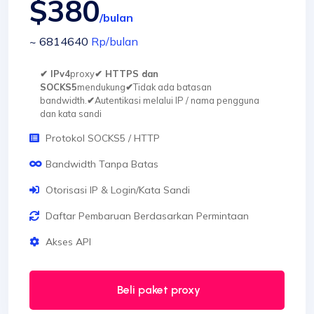
$380
/bulan
~ 6814640
Rp
/bulan
✔ IPv4
proxy
✔ HTTPS dan
SOCKS5
mendukung
✔
Tidak ada batasan
bandwidth.
✔
Autentikasi melalui IP / nama pengguna
dan kata sandi
Protokol SOCKS5 / HTTP
Bandwidth Tanpa Batas
Otorisasi IP & Login/Kata Sandi
Daftar Pembaruan Berdasarkan Permintaan
Akses API
Beli paket proxy