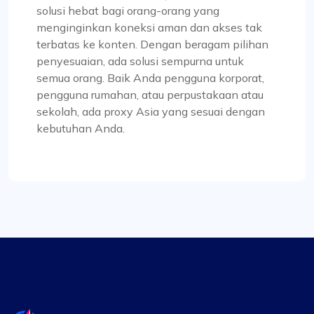
solusi hebat bagi orang-orang yang
menginginkan koneksi aman dan akses tak
terbatas ke konten. Dengan beragam pilihan
Kesan positif
penyesuaian, ada solusi sempurna untuk
Keserbagunaan rencana proxy ProxyCompass
semua orang. Baik Anda pengguna korporat,
tidak tertandingi. Saya dapat dengan mudah
pengguna rumahan, atau perpustakaan atau
beralih antara proxy statis dan berputar
sekolah, ada proxy Asia yang sesuai dengan
berdasarkan kebutuhan proyek saya,
kebutuhan Anda.
menjadikannya alat yang sangat berharga untuk
tugas web scraping saya.
Isabella McClellan