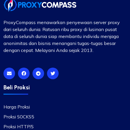
Tidak buruk
Awalnya ragu untuk beralih ke ProxyCompass,
saya terkejut dengan kelancaran layanan dan
ProxyCompass menawarkan penyewaan server proxy
banyaknya pilihan yang tersedia. Proksi mereka
dari seluruh dunia. Ratusan ribu proxy di lusinan pusat
dapat diandalkan dan efisien untuk kebutuhan
data di seluruh dunia siap membantu individu menjaga
pengembangan saya. Saya berharap bisnis Anda
anonimitas dan bisnis menangani tugas-tugas besar
sukses dan berkembang!
dengan cepat. Melayani Anda sejak 2013.
Beli Proksi
Matilda Clark
Harga Proksi
Layanan Proxy yang Dapat Diandalkan
Proksi SOCKS5
Proksi HTTP/S
Layanan proxy ini telah terbukti sangat andal.