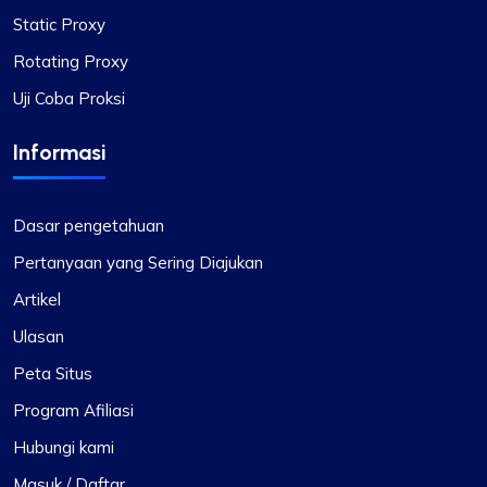
Proses penyiapan proxy cepat, dan dukungan
Static Proxy
pelanggan 24 jam merupakan keuntungan yang
Rotating Proxy
signifikan. IP yang diberikan dapat diandalkan,
tanpa masalah terkait kecepatan atau batasan.
Uji Coba Proksi
Selain itu, jangkauan negara dan subnet yang
tersedia cukup mengesankan. Ini jelas
Informasi
merupakan pilihan yang bermanfaat bagi siapa
pun yang membutuhkan layanan proxy.
Dasar pengetahuan
Pertanyaan yang Sering Diajukan
Artikel
Ulasan
Peta Situs
Program Afiliasi
Hubungi kami
Masuk / Daftar