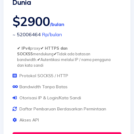
Dunia
$2900
/bulan
~ 52006464
Rp
/bulan
✔ IPv4
proxy
✔ HTTPS dan
SOCKS5
mendukung
✔
Tidak ada batasan
bandwidth.
✔
Autentikasi melalui IP / nama pengguna
dan kata sandi
Protokol SOCKS5 / HTTP
Bandwidth Tanpa Batas
Otorisasi IP & Login/Kata Sandi
Daftar Pembaruan Berdasarkan Permintaan
Akses API