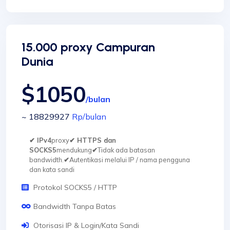
15.000 proxy Campuran
Dunia
$1050
/bulan
~ 18829927
Rp
/bulan
✔ IPv4
proxy
✔ HTTPS dan
SOCKS5
mendukung
✔
Tidak ada batasan
bandwidth.
✔
Autentikasi melalui IP / nama pengguna
dan kata sandi
Protokol SOCKS5 / HTTP
Bandwidth Tanpa Batas
Otorisasi IP & Login/Kata Sandi