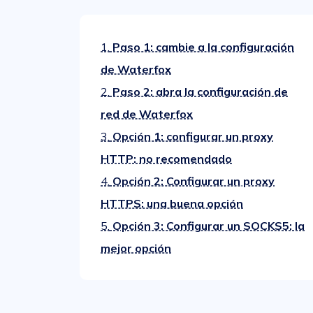
1.
Paso 1: cambie a la configuración
de Waterfox
2.
Paso 2: abra la configuración de
red de Waterfox
3.
Opción 1: configurar un proxy
HTTP: no recomendado
4.
Opción 2: Configurar un proxy
HTTPS: una buena opción
5.
Opción 3: Configurar un SOCKS5: la
mejor opción