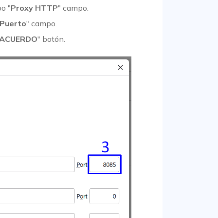
po "
Proxy HTTP
" campo.
Puerto
" campo.
 ACUERDO
" botón.